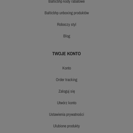
balticbhp kody rabatowe
balticbhp unboxing produktów
roboczy styl
blog
TWOJE KONTO
konto
order tracking
zaloguj się
utwórz konto
ustawienia prywatności
ulubione produkty