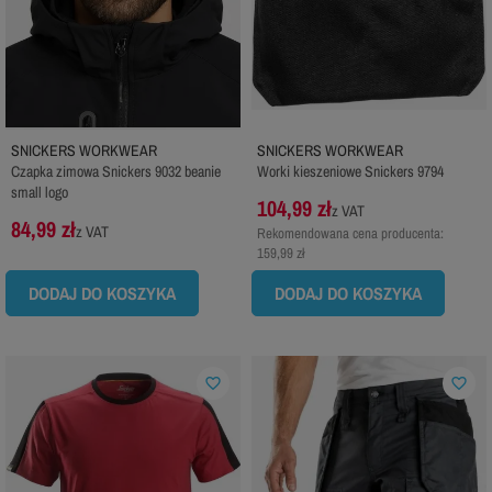
SNICKERS WORKWEAR
SNICKERS WORKWEAR
Czapka zimowa Snickers 9032 beanie
Worki kieszeniowe Snickers 9794
small logo
104,99 zł
z VAT
84,99 zł
z VAT
Rekomendowana cena producenta:
159,99 zł
DODAJ DO KOSZYKA
DODAJ DO KOSZYKA
favorite_border
favorite_border