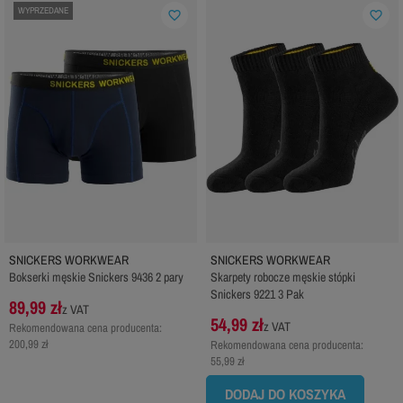
WYPRZEDANE
favorite_border
favorite_border
SNICKERS WORKWEAR
SNICKERS WORKWEAR
Bokserki męskie Snickers 9436 2 pary
Skarpety robocze męskie stópki
Snickers 9221 3 Pak
89,99 zł
z VAT
54,99 zł
z VAT
Rekomendowana cena producenta:
200,99 zł
Rekomendowana cena producenta:
55,99 zł
DODAJ DO KOSZYKA