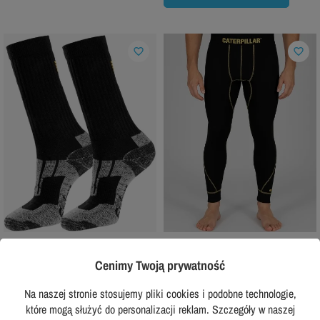
favorite_border
favorite_border
SNICKERS WORKWEAR
CAT
Skarpety robocze wysokie Snickers
Spodnie termoaktywne Cat Thermo
Cenimy Twoją prywatność
9226 Zero Waste 2 Pary
Comfort Pants
Na naszej stronie stosujemy pliki cookies i podobne technologie,
72,99 zł
74,99 zł
z VAT
z VAT
które mogą służyć do personalizacji reklam. Szczegóły w naszej
Rekomendowana cena producenta:
Rekomendowana cena producenta: