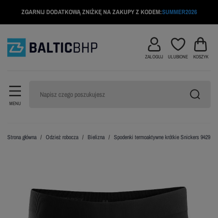
ZGARNIJ DODATKOWĄ ZNIŻKĘ NA ZAKUPY Z KODEM:
SUMMER2026
ZALOGUJ
ULUBIONE
KOSZYK
MENU
Strona główna
Odzież robocza
Bielizna
Spodenki termoaktywne krótkie Snickers 9429