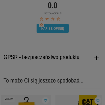
0.0
Liczba opinii: 0
NAPISZ OPINIĘ
GPSR - bezpieczeństwo produktu
To może Ci się jeszcze spodobać...
NOWOŚĆ
favorite_border
favorite_border