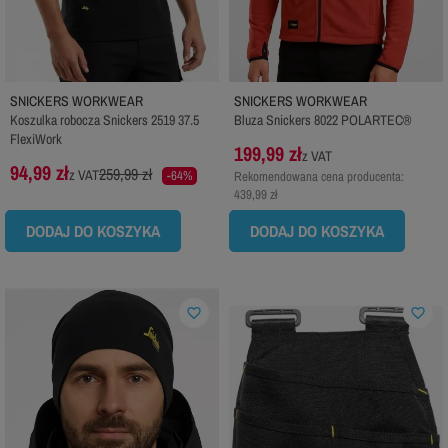
SNICKERS WORKWEAR
SNICKERS WORKWEAR
Koszulka robocza Snickers 2519 37.5
Bluza Snickers 8022 POLARTEC®
FlexiWork
199,99 zł
z VAT
94,99 zł
259,99 zł
z VAT
-64%
Rekomendowana cena producenta:
439,99 zł
DODAJ DO KOSZYKA
DODAJ DO KOSZYKA
favorite_border
favorite_border