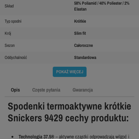
58% Poliamid / 40% Poliester / 2%
Skład
Elastan
Typ spodni
Krótkie
Krój
Slim fit
Sezon
Całoroczne
Oddychalność
Standardowa
POKAŻ WIĘCEJ
Opis
Częste pytania
Gwarancja
Spodenki termoaktywne krótkie
Snickers 9429 cechy produktu:
Technologia 37.5®
– aktywne cząstki odprowadzają wilgoć i