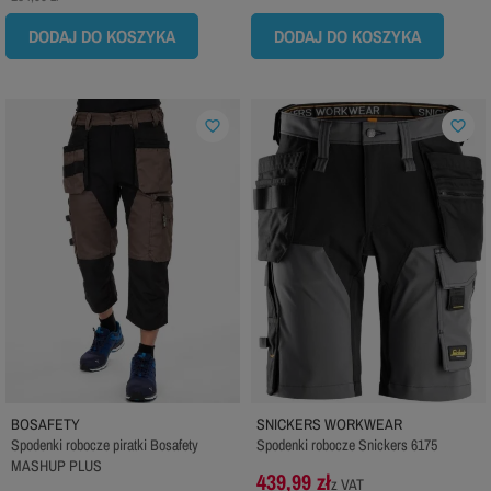
DODAJ DO KOSZYKA
DODAJ DO KOSZYKA
favorite_border
favorite_border
BOSAFETY
SNICKERS WORKWEAR
Spodenki robocze piratki Bosafety
Spodenki robocze Snickers 6175
MASHUP PLUS
439,99 zł
z VAT