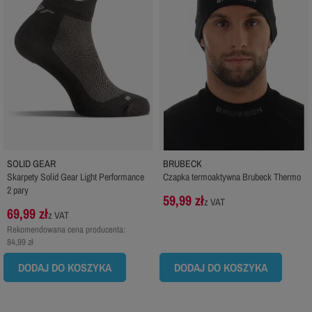
SOLID GEAR
BRUBECK
Skarpety Solid Gear Light Performance
Czapka termoaktywna Brubeck Thermo
2 pary
59,99 zł
z VAT
69,99 zł
z VAT
Rekomendowana cena producenta:
84,99 zł
DODAJ DO KOSZYKA
DODAJ DO KOSZYKA