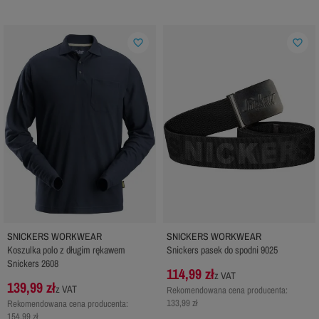
favorite_border
favorite_border
SNICKERS WORKWEAR
SNICKERS WORKWEAR
Koszulka polo z długim rękawem
Snickers pasek do spodni 9025
Snickers 2608
114,99 zł
z VAT
139,99 zł
z VAT
Rekomendowana cena producenta:
133,99 zł
Rekomendowana cena producenta:
154,99 zł