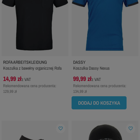
ROFA ARBEITSKLEIDUNG
DASSY
Koszulka z bawełny organicznej Rofa
Koszulka Dassy Nexus
14,99 zł
99,99 zł
z VAT
z VAT
Rekomendowana cena producenta:
Rekomendowana cena producenta:
129,99 zł
134,99 zł
DODAJ DO KOSZYKA
favorite_border
favorite_border