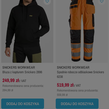
favorite_border
favorite_border
SNICKERS WORKWEAR
SNICKERS WORKWEAR
Bluza z kapturem Snickers 2896
Spodnie robocze odblaskowe Snickers
6238
249,99 zł
z VAT
519,99 zł
z VAT
Rekomendowana cena producenta:
264,99 zł
Rekomendowana cena producenta:
559,99 zł
DODAJ DO KOSZYKA
DODAJ DO KOSZYKA