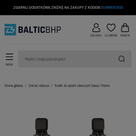
ZGARNIJ DODATKOWĄ ZNIŻKĘ NA ZAKUPY Z KODEM:
SUMMER2026
ZALOGUJ
ULUBIONE
KOSZYK
MENU
Strona główna
Odzież robocza
Szelki do spodni roboczych Dassy Themis