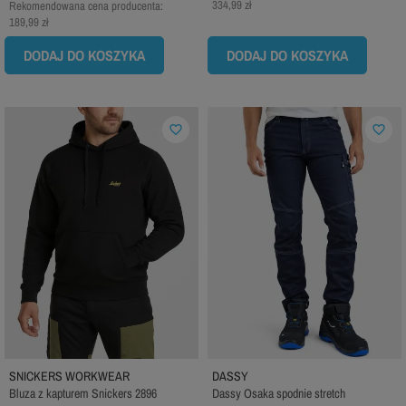
334,99 zł
Rekomendowana cena producenta:
189,99 zł
DODAJ DO KOSZYKA
DODAJ DO KOSZYKA
favorite_border
favorite_border
SNICKERS WORKWEAR
DASSY
Bluza z kapturem Snickers 2896
Dassy Osaka spodnie stretch