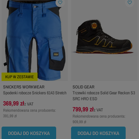
favorite_border
favorite_border
KUP W ZESTAWIE
SNICKERS WORKWEAR
SOLID GEAR
Spodenki robocze Snickers 6143 Stretch
Trzewiki robocze Solid Gear Reckon S3
SRC HRO ESD
369,99 zł
z VAT
799,99 zł
z VAT
Rekomendowana cena producenta:
391,99 zł
Rekomendowana cena producenta:
909,99 zł
DODAJ DO KOSZYKA
DODAJ DO KOSZYKA