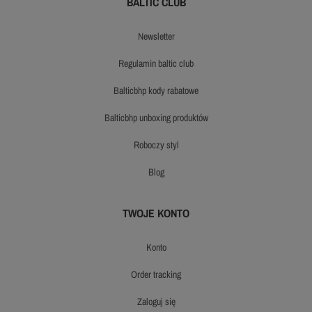
BALTIC CLUB
newsletter
regulamin baltic club
balticbhp kody rabatowe
balticbhp unboxing produktów
roboczy styl
blog
TWOJE KONTO
konto
order tracking
zaloguj się