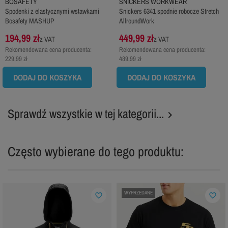
BOSAFETY
SNICKERS WORKWEAR
Spodenki z elastycznymi wstawkami
Snickers 6341 spodnie robocze Stretch
Bosafety MASHUP
AllroundWork
194,99 zł
449,99 zł
z VAT
z VAT
Rekomendowana cena producenta:
Rekomendowana cena producenta:
229,99 zł
489,99 zł
DODAJ DO KOSZYKA
DODAJ DO KOSZYKA
Sprawdź wszystkie w tej kategorii...

Często wybierane do tego produktu:
WYPRZEDANE
favorite_border
favorite_border