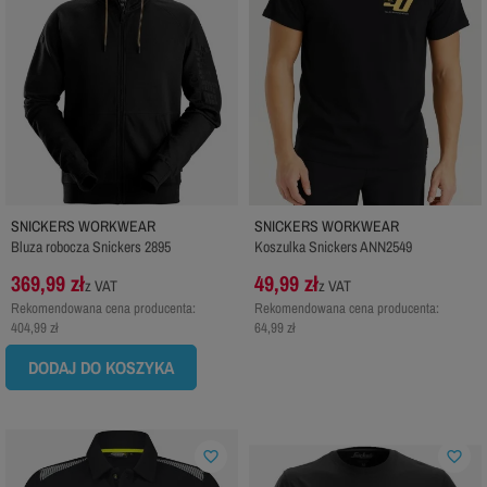
SNICKERS WORKWEAR
SNICKERS WORKWEAR
Bluza robocza Snickers 2895
Koszulka Snickers ANN2549
369,99 zł
49,99 zł
z VAT
z VAT
Rekomendowana cena producenta:
Rekomendowana cena producenta:
404,99 zł
64,99 zł
DODAJ DO KOSZYKA
favorite_border
favorite_border