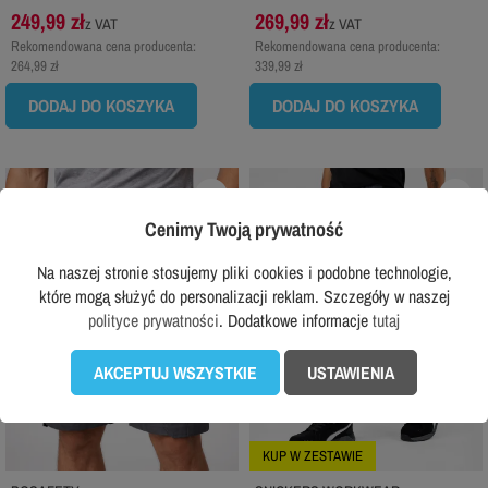
249,99 zł
269,99 zł
z VAT
z VAT
Rekomendowana cena producenta:
Rekomendowana cena producenta:
264,99 zł
339,99 zł
DODAJ DO KOSZYKA
DODAJ DO KOSZYKA
favorite_border
favorite_border
Cenimy Twoją prywatność
Na naszej stronie stosujemy pliki cookies i podobne technologie,
które mogą służyć do personalizacji reklam. Szczegóły w naszej
polityce prywatności
. Dodatkowe informacje
tutaj
AKCEPTUJ WSZYSTKIE
USTAWIENIA
KUP W ZESTAWIE