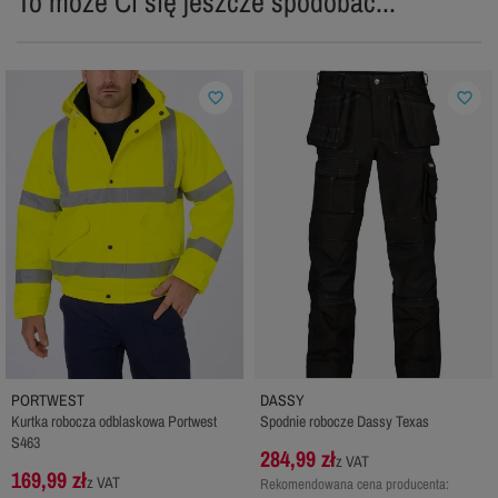
To może Ci się jeszcze spodobać...
favorite_border
favorite_border
PORTWEST
DASSY
Kurtka robocza odblaskowa Portwest
Spodnie robocze Dassy Texas
S463
284,99 zł
z VAT
169,99 zł
z VAT
Rekomendowana cena producenta: