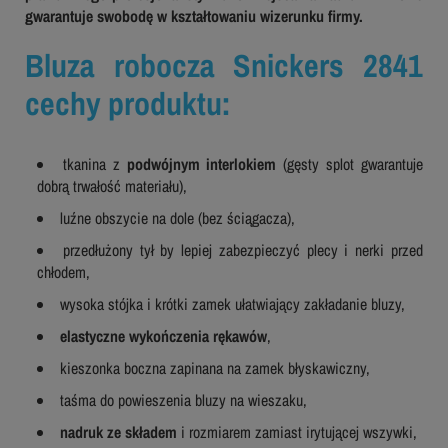
gwarantuje swobodę w kształtowaniu wizerunku firmy.
Bluza robocza Snickers 2841
cechy produktu:
tkanina z
podwójnym interlokiem
(gęsty splot gwarantuje
dobrą trwałość materiału),
luźne obszycie na dole (bez ściągacza),
przedłużony tył by lepiej zabezpieczyć plecy i nerki przed
chłodem,
wysoka stójka i krótki zamek ułatwiający zakładanie bluzy,
elastyczne wykończenia rękawów
,
kieszonka boczna zapinana na zamek błyskawiczny,
taśma do powieszenia bluzy na wieszaku,
nadruk ze składem
i rozmiarem zamiast irytującej wszywki,