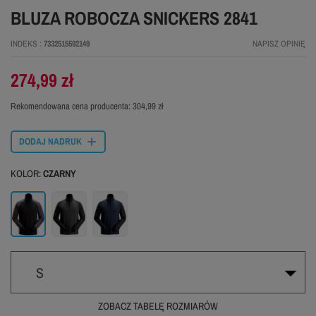
BLUZA ROBOCZA SNICKERS 2841
INDEKS
7332515592149
NAPISZ OPINIĘ
274,99 zł
Rekomendowana cena producenta:
304,99 zł
DODAJ NADRUK
KOLOR:
CZARNY
Czarny
Szary
Granatowy
S
ZOBACZ TABELĘ ROZMIARÓW
S
M
L