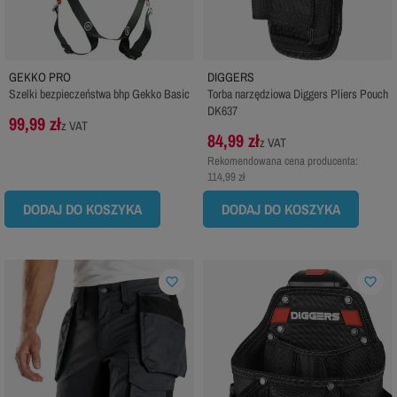
GEKKO PRO
DIGGERS
Szelki bezpieczeństwa bhp Gekko Basic
Torba narzędziowa Diggers Pliers Pouch
DK637
99,99 zł
z VAT
84,99 zł
z VAT
Rekomendowana cena producenta:
114,99 zł
DODAJ DO KOSZYKA
DODAJ DO KOSZYKA
favorite_border
favorite_border