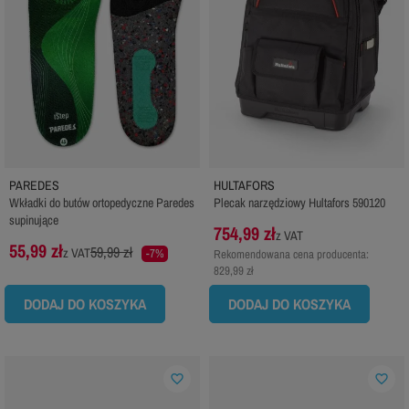
PAREDES
HULTAFORS
Wkładki do butów ortopedyczne Paredes
Plecak narzędziowy Hultafors 590120
supinujące
754,99 zł
z VAT
55,99 zł
59,99 zł
z VAT
-7%
Rekomendowana cena producenta:
829,99 zł
DODAJ DO KOSZYKA
DODAJ DO KOSZYKA
favorite_border
favorite_border