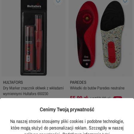
favorite_border
favorite_border
HULTAFORS
PAREDES
Dry Marker znacznik ołówek z wkładami
Wkładki do butów Paredes neutralne
wymiennymi Hultafors 650230
55,99 zł
59,99 zł
z VAT
-7%
82,99 zł
z VAT
Cenimy Twoją prywatność
Rekomendowana cena producenta:
94,99 zł
Na naszej stronie stosujemy pliki cookies i podobne technologie,
DODAJ DO KOSZYKA
DODAJ DO KOSZYKA
które mogą służyć do personalizacji reklam. Szczegóły w naszej