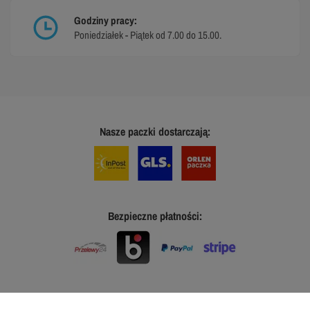
Godziny pracy:
Poniedziałek - Piątek od 7.00 do 15.00.
Nasze paczki dostarczają:
Bezpieczne płatności: