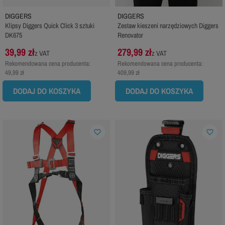
DIGGERS
DIGGERS
Klipsy Diggers Quick Click 3 sztuki
Zestaw kieszeni narzędziowych Diggers
DK675
Renovator
39,99 zł
279,99 zł
z VAT
z VAT
Rekomendowana cena producenta:
Rekomendowana cena producenta:
49,99 zł
409,99 zł
DODAJ DO KOSZYKA
DODAJ DO KOSZYKA
favorite_border
favorite_border