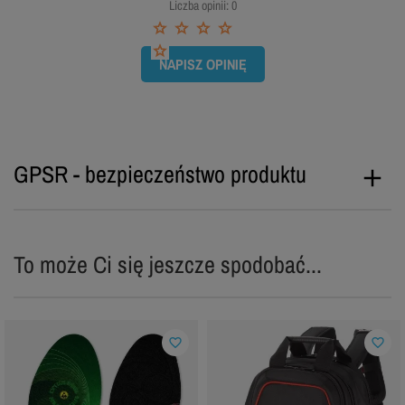
Liczba opinii: 0
NAPISZ OPINIĘ
GPSR - bezpieczeństwo produktu
To może Ci się jeszcze spodobać...
favorite_border
favorite_border