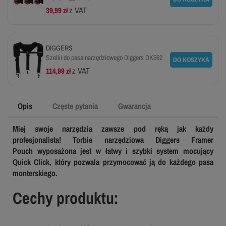
z VAT
39,99 zł
DIGGERS
Szelki do pasa narzędziowego Diggers DK562
DO KOSZYKA
z VAT
114,99 zł
Opis
Częste pytania
Gwarancja
Miej swoje narzędzia zawsze pod ręką jak każdy
profesjonalista! Torbie narzędziowa
Diggers Framer
Pouch wyposażona jest w łatwy i szybki system mocujący
Quick Click, który pozwala przymocować ją do każdego pasa
monterskiego.
Cechy produktu: