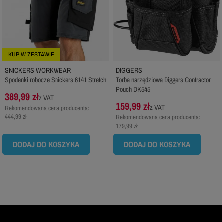
KUP W ZESTAWIE
SNICKERS WORKWEAR
DIGGERS
Spodenki robocze Snickers 6141 Stretch
Torba narzędziowa Diggers Contractor
Pouch DK545
389,99 zł
z VAT
159,99 zł
z VAT
Rekomendowana cena producenta:
444,99 zł
Rekomendowana cena producenta:
179,99 zł
DODAJ DO KOSZYKA
DODAJ DO KOSZYKA