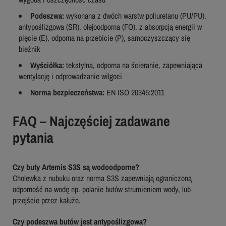
Podeszwa:
wykonana z dwóch warstw poliuretanu (PU/PU),
antypoślizgowa (SR), olejoodporna (FO), z absorpcją energii w
pięcie (E), odporna na przebicie (P), samoczyszczący się
bieżnik
Wyściółka:
tekstylna, odporna na ścieranie, zapewniająca
wentylację i odprowadzanie wilgoci
Norma bezpieczeństwa:
EN ISO 20345:2011
FAQ – Najczęściej zadawane
pytania
Czy buty Artemis S3S są wodoodporne?
Cholewka z nubuku oraz norma S3S zapewniają ograniczoną
odporność na wodę np. polanie butów strumieniem wody, lub
przejście przez kałuże.
Czy podeszwa butów jest antypoślizgowa?