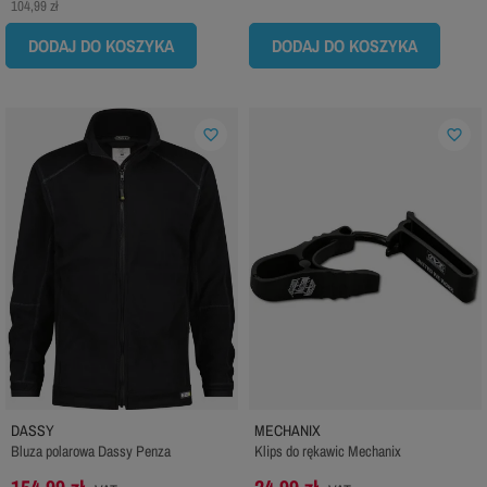
104,99 zł
DODAJ DO KOSZYKA
DODAJ DO KOSZYKA
favorite_border
favorite_border
DASSY
MECHANIX
Bluza polarowa Dassy Penza
Klips do rękawic Mechanix