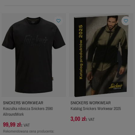
favorite_border
favorite_border
SNICKERS WORKWEAR
SNICKERS WORKWEAR
Koszulka robocza Snickers 2590
Katalog Snickers Workwear 2025
AllroundWork
3,00 zł
z VAT
99,99 zł
z VAT
Rekomendowana cena producenta: