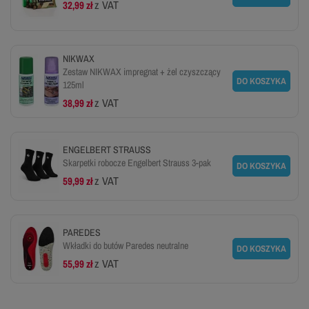
z VAT
32,99 zł
NIKWAX
Zestaw NIKWAX impregnat + żel czyszczący
DO KOSZYKA
125ml
z VAT
38,99 zł
ENGELBERT STRAUSS
Skarpetki robocze Engelbert Strauss 3-pak
DO KOSZYKA
z VAT
59,99 zł
PAREDES
Wkładki do butów Paredes neutralne
DO KOSZYKA
z VAT
55,99 zł