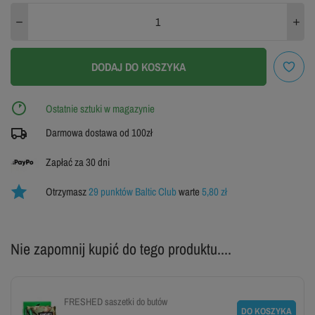
44
45
46
47
DODAJ DO KOSZYKA
ZOBACZ TABELĘ ROZMIARÓW
Ostatnie sztuki w magazynie
Darmowa dostawa od 100zł
Zapłać za 30 dni
Otrzymasz
29 punktów Baltic Club
warte
5,80 zł
Nie zapomnij kupić do tego produktu....
FRESHED saszetki do butów
DO KOSZYKA