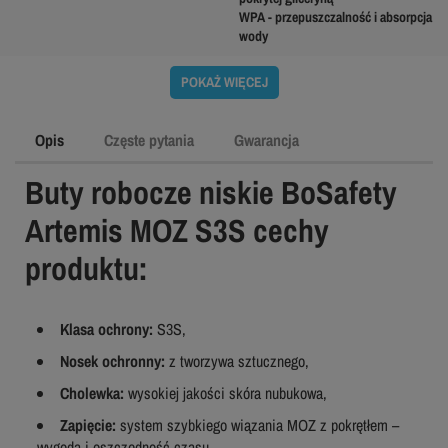
WPA - przepuszczalność i absorpcja
wody
POKAŻ WIĘCEJ
Opis
Częste pytania
Gwarancja
Buty robocze niskie BoSafety
Artemis MOZ S3S cechy
produktu:
Klasa ochrony:
S3S,
Nosek ochronny:
z tworzywa sztucznego,
Cholewka:
wysokiej jakości skóra nubukowa,
Zapięcie:
system szybkiego wiązania MOZ z pokrętłem –
wygoda i oszczędność czasu