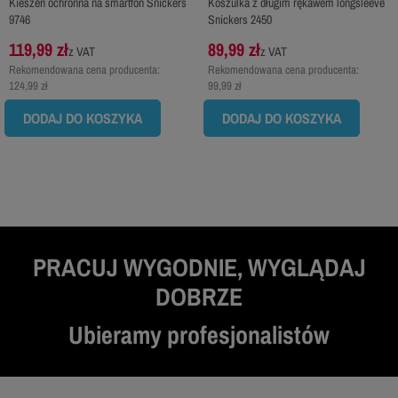
Kieszeń ochronna na smartfon Snickers
Koszulka z długim rękawem longsleeve
9746
Snickers 2450
119,99 zł
89,99 zł
z VAT
z VAT
Rekomendowana cena producenta:
Rekomendowana cena producenta:
124,99 zł
99,99 zł
DODAJ DO KOSZYKA
DODAJ DO KOSZYKA
PRACUJ WYGODNIE, WYGLĄDAJ
DOBRZE
Ubieramy profesjonalistów