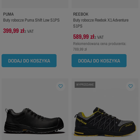
PUMA
REEBOK
Buty robocze Puma Shift Low S1PS
Buty robocze Reebok X1 Adventure
S1PS
399,99 zł
z VAT
589,99 zł
z VAT
Rekomendowana cena producenta:
769,99 zł
DODAJ DO KOSZYKA
DODAJ DO KOSZYKA
WYPRZEDANE
favorite_border
favorite_border