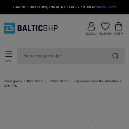
ZGARNIJ DODATKOWĄ ZNIŻKĘ NA ZAKUPY Z KODEM:
SUMMER2026
ZALOGUJ
ULUBIONE
KOSZYK
MENU
Strona główna
Buty robocze
Półbuty robocze
Buty robocze niskie BoSafety Artemis
MOZ S3S