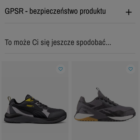
GPSR - bezpieczeństwo produktu
To może Ci się jeszcze spodobać...
favorite_border
favorite_border