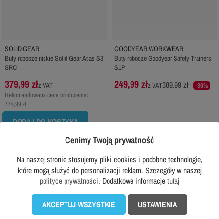
SOLID GEAR
GOODYEAR WORKWEAR
Buty robocze niskie Solid Gear Atlas S3
Buty robocze Goodyear Safety Trainers
SRC
S1P
379,99 zł
249,99 zł
389,99 zł
z VAT
z VAT
-36%
Rekomendowana cena producenta:
774,99 zł
DODAJ DO KOSZYKA
Cenimy Twoją prywatność
Na naszej stronie stosujemy pliki cookies i podobne technologie,
favorite_border
favorite_border
które mogą służyć do personalizacji reklam. Szczegóły w naszej
polityce prywatności
. Dodatkowe informacje
tutaj
AKCEPTUJ WSZYSTKIE
USTAWIENIA