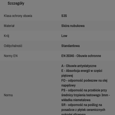
Szczegóły
Klasa ochrony obuwia
S3S
Materiał
Skóra nubukowa
Krój
Low
Oddychalność
Standardowa
Normy EN
EN 20345 - Obuwie ochronne
A - Obuwie antystatyczne
E - Absorbcja energii w części
piętowej
FO - odporność podeszew na olej
napędowy
PS - odporność na przebicie przy
Norma
średnicy trzpienia testowego 3mm -
wkładka niemetalowa
SR - odporność na poślizg na
posadzce z płytek ceramicznych
pokrytej gliceryną