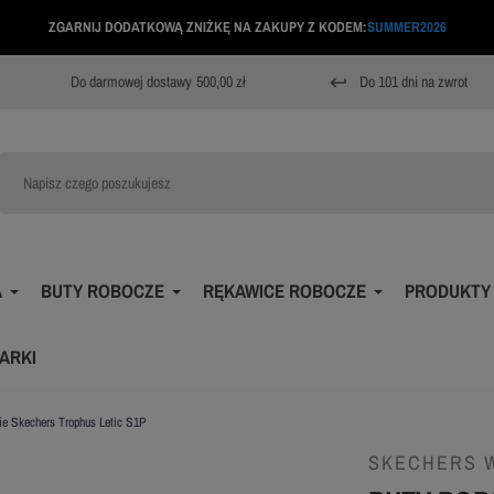
ZGARNIJ DODATKOWĄ ZNIŻKĘ NA ZAKUPY Z KODEM:
SUMMER2026
Do darmowej dostawy
500,00 zł
Do 101 dni na zwrot
keyboard_return
A
BUTY ROBOCZE
RĘKAWICE ROBOCZE
PRODUKTY
ARKI
ie Skechers Trophus Letic S1P
SKECHERS 