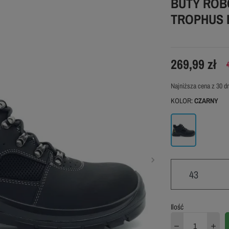
BUTY ROB
TROPHUS 
269,99 zł
Najniższa cena z 30 dn
KOLOR:
CZARNY
Czarny
43
Ilość
43