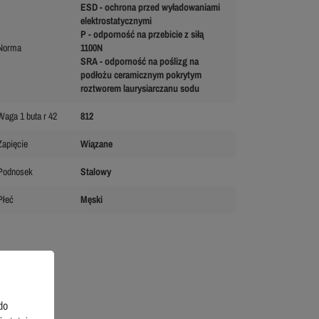
ESD - ochrona przed wyładowaniami
elektrostatycznymi
P - odporność na przebicie z siłą
Norma
1100N
SRA - odporność na poślizg na
podłożu ceramicznym pokrytym
roztworem laurysiarczanu sodu
Waga 1 buta r 42
812
Zapięcie
Wiązane
Podnosek
Stalowy
Płeć
Męski
do