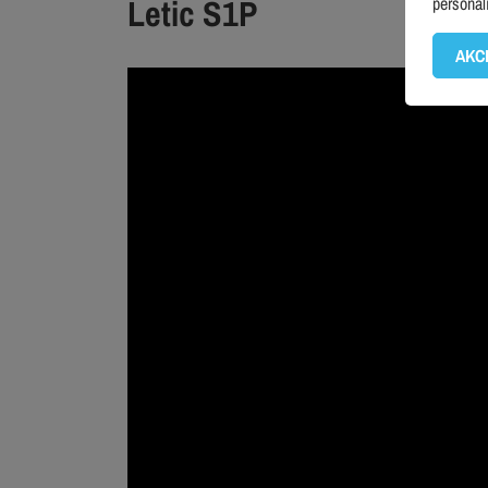
Letic S1P
personal
AKC