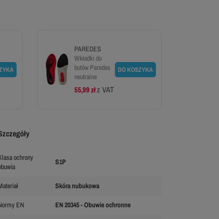
PAREDES
Wkładki do
butów Paredes
ZYKA
DO KOSZYKA
neutralne
z VAT
55,99 zł
Szczegóły
Klasa ochrony
S1P
obuwia
Materiał
Skóra nubukowa
Normy EN
EN 20345 - Obuwie ochronne