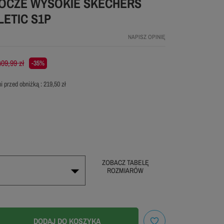
OCZE WYSOKIE SKECHERS
LETIC S1P
NAPISZ OPINIĘ
409,99 zł
-35%
i przed obniżką :
219,50 zł
ZOBACZ TABELĘ
ROZMIARÓW
ZOBACZ TABELĘ
ROZMIARÓW
DODAJ DO KOSZYKA