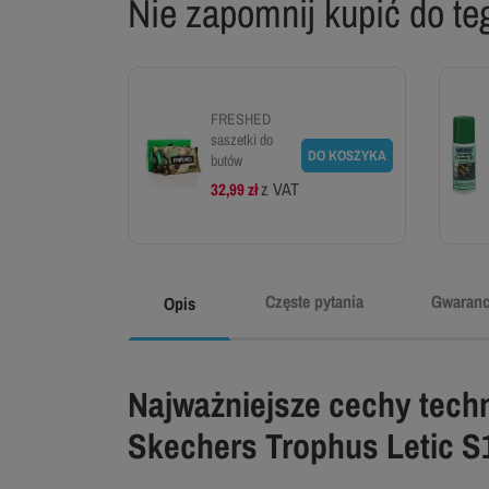
Nie zapomnij kupić do teg
FRESHED
saszetki do
DO KOSZYKA
butów
z VAT
32,99 zł
Częste pytania
Gwaranc
Opis
Najważniejsze cechy tech
Skechers Trophus Letic S