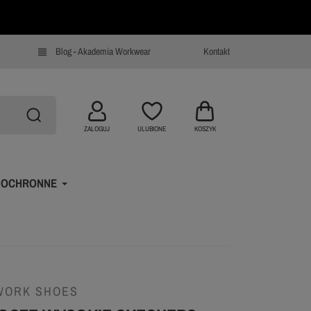
Blog - Akademia Workwear
Kontakt
view_headline
ZALOGUJ
ULUBIONE
KOSZYK
 OCHRONNE
WORK SHOES