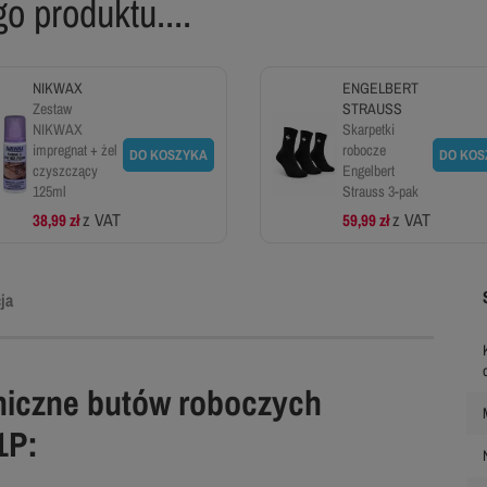
o produktu....
NIKWAX
ENGELBERT
Zestaw
STRAUSS
NIKWAX
Skarpetki
impregnat + żel
robocze
DO KOSZYKA
DO KOS
czyszczący
Engelbert
125ml
Strauss 3-pak
z VAT
z VAT
38,99 zł
59,99 zł
ja
niczne butów roboczych
1P: