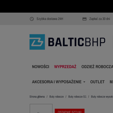
Szybka dostawa 24H
Zapłać za 30 dni
access_time
payment
NOWOŚCI
WYPRZEDAŻ
ODZIEŻ ROBOCZ
AKCESORIA I WYPOSAŻENIE
OUTLET
M
Strona główna
Buty robocze
Buty robocze S1
Buty robocze wysok
OSTATNIE SZTUKI