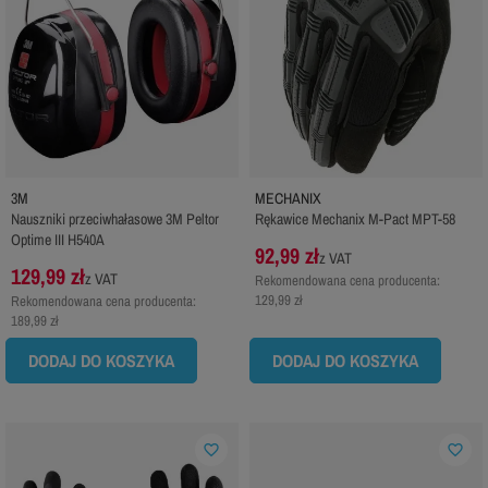
3M
MECHANIX
Nauszniki przeciwhałasowe 3M Peltor
Rękawice Mechanix M-Pact MPT-58
Optime III H540A
92,99 zł
z VAT
129,99 zł
z VAT
Rekomendowana cena producenta:
129,99 zł
Rekomendowana cena producenta:
189,99 zł
DODAJ DO KOSZYKA
DODAJ DO KOSZYKA
favorite_border
favorite_border