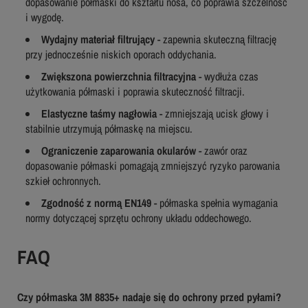
dopasowanie półmaski do kształtu nosa, co poprawia szczelność
i wygodę.
Wydajny materiał filtrujący
- zapewnia skuteczną filtrację
przy jednocześnie niskich oporach oddychania.
Zwiększona powierzchnia filtracyjna
- wydłuża czas
użytkowania półmaski i poprawia skuteczność filtracji.
Elastyczne taśmy nagłowia
- zmniejszają ucisk głowy i
stabilnie utrzymują półmaskę na miejscu.
Ograniczenie zaparowania okularów
- zawór oraz
dopasowanie półmaski pomagają zmniejszyć ryzyko parowania
szkieł ochronnych.
Zgodność z normą EN149
- półmaska spełnia wymagania
normy dotyczącej sprzętu ochrony układu oddechowego.
FAQ
Czy półmaska 3M 8835+ nadaje się do ochrony przed pyłami?