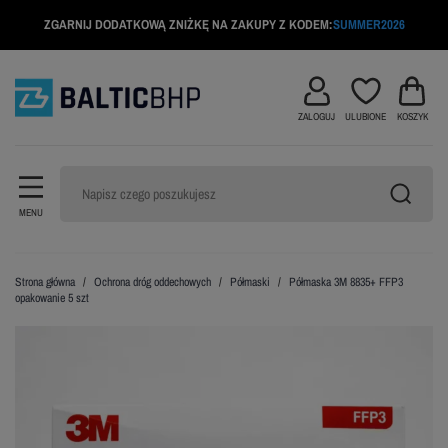
ZGARNIJ DODATKOWĄ ZNIŻKĘ NA ZAKUPY Z KODEM:
SUMMER2026
ZALOGUJ
ULUBIONE
KOSZYK
MENU
Strona główna
Ochrona dróg oddechowych
Półmaski
Półmaska 3M 8835+ FFP3
opakowanie 5 szt