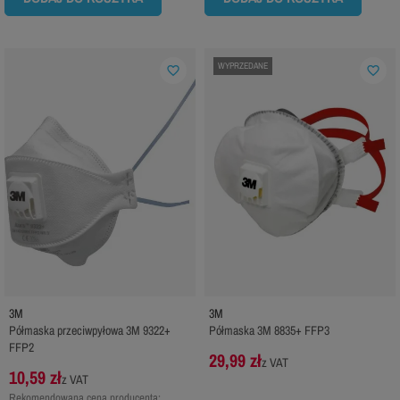
WYPRZEDANE
favorite_border
favorite_border
3M
3M
Półmaska przeciwpyłowa 3M 9322+
Półmaska 3M 8835+ FFP3
FFP2
29,99 zł
z VAT
10,59 zł
z VAT
Rekomendowana cena producenta: