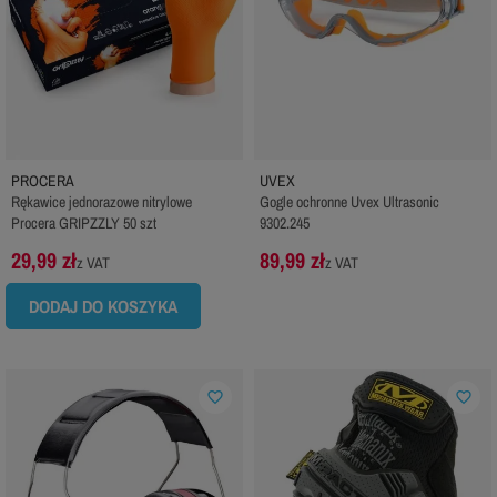
PROCERA
UVEX
Rękawice jednorazowe nitrylowe
Gogle ochronne Uvex Ultrasonic
Procera GRIPZZLY 50 szt
9302.245
29,99 zł
89,99 zł
z VAT
z VAT
DODAJ DO KOSZYKA
favorite_border
favorite_border