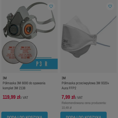
favorite_border
favorite_border
3M
3M
Półmaska 3M 6000 do spawania
Półmaska przeciwpyłowa 3M 9320+
komplet 3M 2138
Aura FFP2
119,99 zł
7,99 zł
z VAT
z VAT
Rekomendowana cena producenta:
10,49 zł
DODAJ DO KOSZYKA
DODAJ DO KOSZYKA