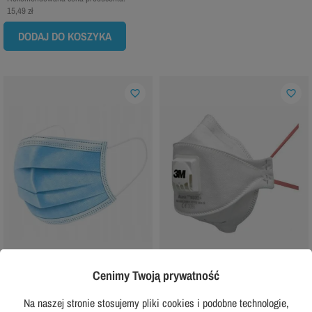
15,49 zł
DODAJ DO KOSZYKA
favorite_border
favorite_border
Cenimy Twoją prywatność
Maska jednorazowa trzywarstwowa
3M
higieniczna 10 szt
Półmaska przeciwpyłowa 3M 9332+
Na naszej stronie stosujemy pliki cookies i podobne technologie,
FFP3