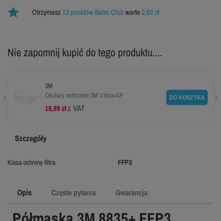
Otrzymasz
13 punktów Baltic Club
warte
2,60 zł
Nie zapomnij kupić do tego produktu....
3M
Okulary ochronne 3M Virtua AP
DO KOSZYKA
z VAT
18,99 zł
Szczegóły
Klasa ochrony filtra
FFP3
Opis
Częste pytania
Gwarancja
Półmaska 3M 8835+ FFP3