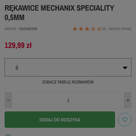
RĘKAWICE MECHANIX SPECIALITY
0,5MM
INDEKS
781513627839
(2)
NAPISZ OPINIĘ
129,99 zł
9
ZOBACZ TABELĘ ROZMIARÓW
8
9
10
ZOBACZ TABELĘ ROZMIARÓW
DODAJ DO KOSZYKA