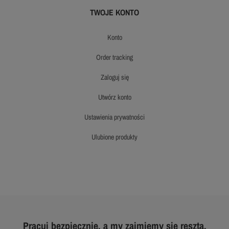
TWOJE KONTO
konto
order tracking
zaloguj się
utwórz konto
ustawienia prywatności
ulubione produkty
Pracuj bezpiecznie, a my zajmiemy się resztą.