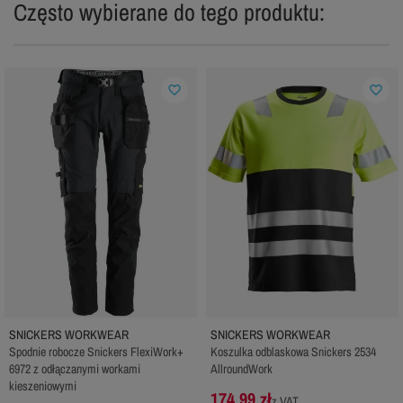
Często wybierane do tego produktu:
favorite_border
favorite_border
SNICKERS WORKWEAR
SNICKERS WORKWEAR
Spodnie robocze Snickers FlexiWork+
Koszulka odblaskowa Snickers 2534
6972 z odłączanymi workami
AllroundWork
kieszeniowymi
174,99 zł
z VAT