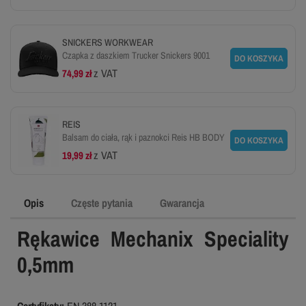
SNICKERS WORKWEAR
Czapka z daszkiem Trucker Snickers 9001
DO KOSZYKA
z VAT
74,99 zł
REIS
Balsam do ciała, rąk i paznokci Reis HB BODY
DO KOSZYKA
z VAT
19,99 zł
Opis
Częste pytania
Gwarancja
Rękawice Mechanix Speciality
0,5mm
Certyfikaty:
EN 388 1121