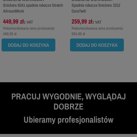
Snickers 6341 spodnie robocze Stretch
Spodnie robocze Snickers 3312
AllroundWork
DuraTwill
449,99 zł
259,99 zł
z VAT
z VAT
Rekomendowana cena producenta:
Rekomendowana cena producenta:
489,99 zł
564,99 zł
DODAJ DO KOSZYKA
DODAJ DO KOSZYKA
PRACUJ WYGODNIE, WYGLĄDAJ
DOBRZE
Ubieramy profesjonalistów