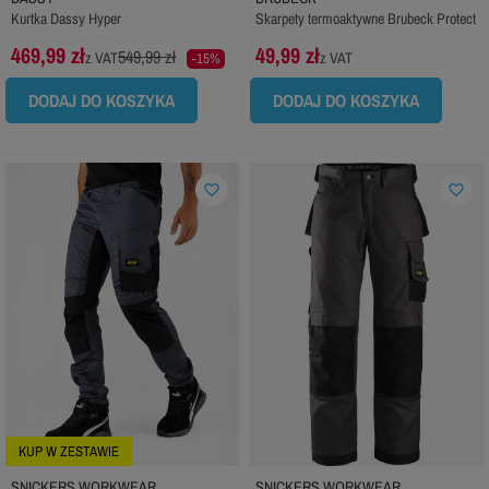
Kurtka Dassy Hyper
Skarpety termoaktywne Brubeck Protect
469,99 zł
49,99 zł
549,99 zł
z VAT
z VAT
-15%
DODAJ DO KOSZYKA
DODAJ DO KOSZYKA
favorite_border
favorite_border
KUP W ZESTAWIE
SNICKERS WORKWEAR
SNICKERS WORKWEAR