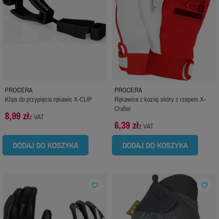
PROCERA
PROCERA
Klips do przypięcia rękawic X-CLIP
Rękawice z koziej skóry z rzepem X-
Crafter
8,99 zł
z VAT
6,39 zł
z VAT
DODAJ DO KOSZYKA
DODAJ DO KOSZYKA
favorite_border
favorite_border