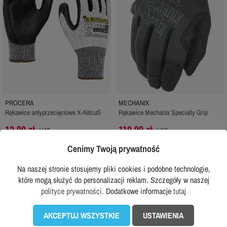
PROCERA
MECHANIX
Rękawice antyprzecięciowe X-Nitcut5
Rękawice Mechanix Specialty Grip
12,99 zł
119,99 zł
z VAT
z VAT
Cenimy Twoją prywatność
DODAJ DO KOSZYKA
DODAJ DO KOSZYKA
Na naszej stronie stosujemy pliki cookies i podobne technologie,
które mogą służyć do personalizacji reklam. Szczegóły w naszej
polityce prywatności
. Dodatkowe informacje
tutaj
favorite_border
favorite_border
AKCEPTUJ WSZYSTKIE
USTAWIENIA