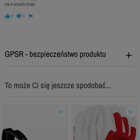
się w oczach.Szajs
0
1
GPSR - bezpieczeństwo produktu
To może Ci się jeszcze spodobać...
favorite_border
favorite_border