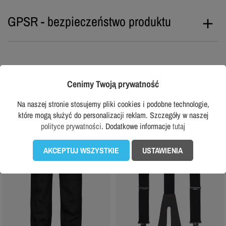
GPSR - bezpieczeństwo produktu
To może Ci się jeszcze spodobać...
Cenimy Twoją prywatność
Na naszej stronie stosujemy pliki cookies i podobne technologie,
które mogą służyć do personalizacji reklam. Szczegóły w naszej
favorite_border
favorite_border
polityce prywatności
. Dodatkowe informacje
tutaj
AKCEPTUJ WSZYSTKIE
USTAWIENIA