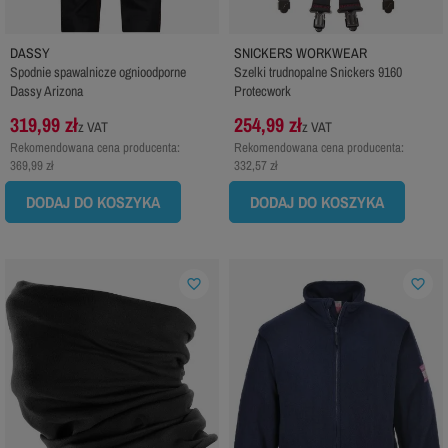
DASSY
SNICKERS WORKWEAR
Spodnie spawalnicze ognioodporne
Szelki trudnopalne Snickers 9160
Dassy Arizona
Protecwork
319,99 zł
254,99 zł
z VAT
z VAT
Rekomendowana cena producenta:
Rekomendowana cena producenta:
369,99 zł
332,57 zł
DODAJ DO KOSZYKA
DODAJ DO KOSZYKA
favorite_border
favorite_border