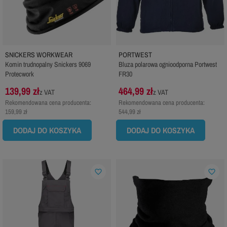
SNICKERS WORKWEAR
PORTWEST
Komin trudnopalny Snickers 9069
Bluza polarowa ognioodporna Portwest
Protecwork
FR30
139,99 zł
464,99 zł
z VAT
z VAT
Rekomendowana cena producenta:
Rekomendowana cena producenta:
159,99 zł
544,99 zł
DODAJ DO KOSZYKA
DODAJ DO KOSZYKA
favorite_border
favorite_border