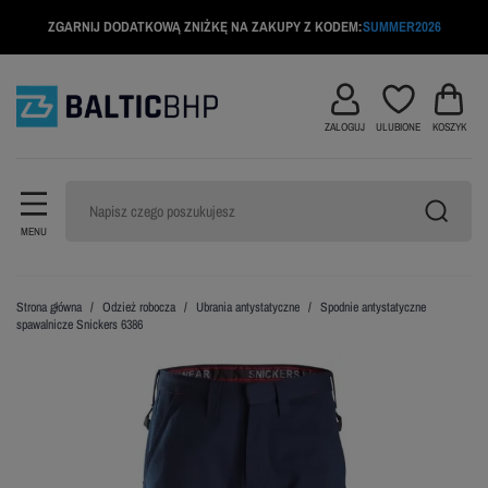
ZGARNIJ DODATKOWĄ ZNIŻKĘ NA ZAKUPY Z KODEM:
SUMMER2026
ZALOGUJ
ULUBIONE
KOSZYK
MENU
Strona główna
Odzież robocza
Ubrania antystatyczne
Spodnie antystatyczne
spawalnicze Snickers 6386