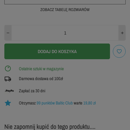
ZOBACZ TABELĘ ROZMIARÓW
46
44
48
WYPRZEDANE
50
52
54
DODAJ DO KOSZYKA
56
58
60
WYPRZEDANE
Ostatnie sztuki w magazynie
62
64
Darmowa dostawa od 100zł
WYPRZEDANE
WYPRZEDANE
Zapłać za 30 dni
ZOBACZ TABELĘ ROZMIARÓW
Otrzymasz
99 punktów Baltic Club
warte
19,80 zł
Nie zapomnij kupić do tego produktu....