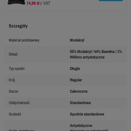
z VAT
74,99 zł
Szczegóły
Materiał podstawowy
Modakryl
55% Modakryl / 44% Bawełna / 1%
Skład
Włókno antystatyczne
Typ spodni
Długie
Krój
Regular
Sezon
Całoroczne
Oddychalność
Standardowa
Grubość
Spodnie standardowe
Antystatyczne
Cechy dodatkowe
Kieszenie na nakolanniki