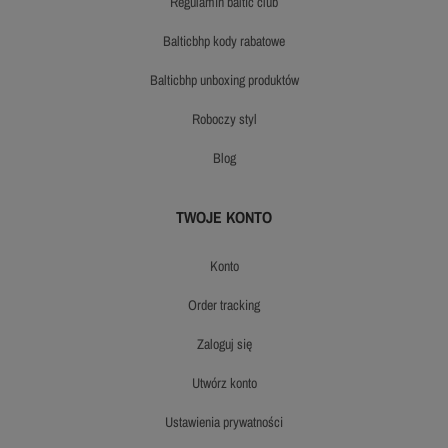
regulamin baltic club
balticbhp kody rabatowe
balticbhp unboxing produktów
roboczy styl
blog
TWOJE KONTO
konto
order tracking
zaloguj się
utwórz konto
ustawienia prywatności