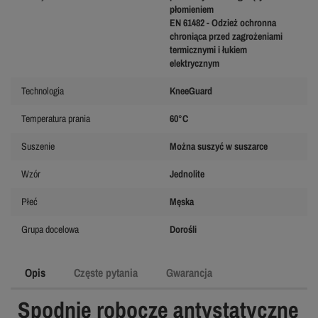
płomieniem
EN 61482 - Odzież ochronna
chroniąca przed zagrożeniami
termicznymi i łukiem
elektrycznym
Technologia
KneeGuard
Temperatura prania
60°C
Suszenie
Można suszyć w suszarce
Wzór
Jednolite
Płeć
Męska
Grupa docelowa
Dorośli
Opis
Częste pytania
Gwarancja
Spodnie robocze antystatyczne