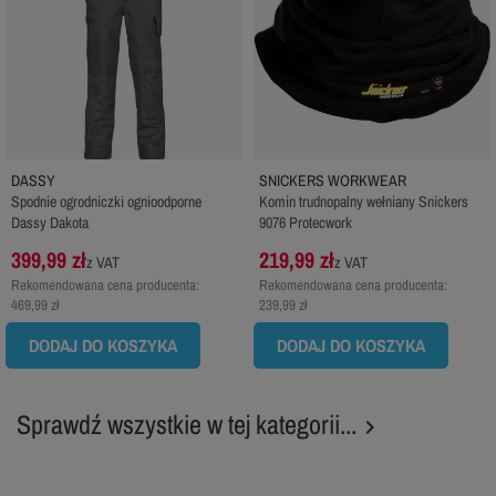
DASSY
SNICKERS WORKWEAR
Spodnie ogrodniczki ognioodporne
Komin trudnopalny wełniany Snickers
Dassy Dakota
9076 Protecwork
399,99 zł
219,99 zł
z VAT
z VAT
Rekomendowana cena producenta:
Rekomendowana cena producenta:
469,99 zł
239,99 zł
DODAJ DO KOSZYKA
DODAJ DO KOSZYKA
Sprawdź wszystkie w tej kategorii...
