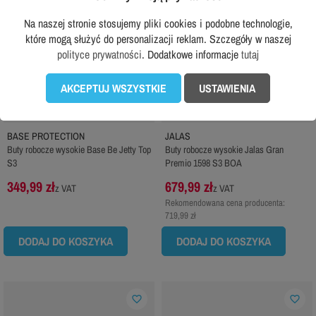
Na naszej stronie stosujemy pliki cookies i podobne technologie,
które mogą służyć do personalizacji reklam. Szczegóły w naszej
polityce prywatności
. Dodatkowe informacje
tutaj
AKCEPTUJ WSZYSTKIE
USTAWIENIA
BASE PROTECTION
JALAS
Buty robocze wysokie Base Be Jetty Top
Buty robocze wysokie Jalas Gran
S3
Premio 1598 S3 BOA
349,99 zł
679,99 zł
z VAT
z VAT
Rekomendowana cena producenta:
719,99 zł
DODAJ DO KOSZYKA
DODAJ DO KOSZYKA
favorite_border
favorite_border