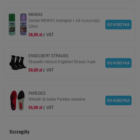
NIKWAX
Zestaw NIKWAX impregnat + żel czyszczący
DO KOSZYKA
125ml
z VAT
38,99 zł
ENGELBERT STRAUSS
Skarpetki robocze Engelbert Strauss 3-pak
DO KOSZYKA
z VAT
59,99 zł
PAREDES
Wkładki do butów Paredes neutralne
DO KOSZYKA
z VAT
55,99 zł
Szczegóły