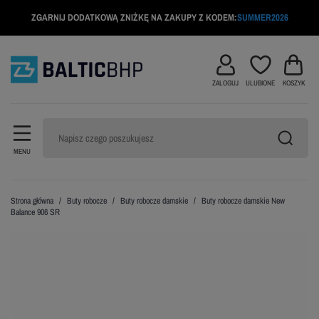
ZGARNIJ DODATKOWĄ ZNIŻKĘ NA ZAKUPY Z KODEM:
SUMMER2026
ZALOGUJ
ULUBIONE
KOSZYK
MENU
Strona główna
Buty robocze
Buty robocze damskie
Buty robocze damskie New
Balance 906 SR