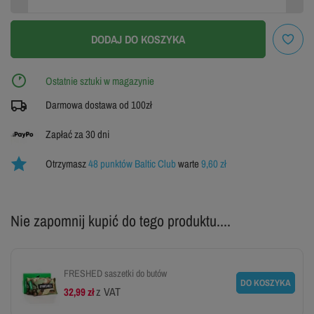
38
38.5
39.5
DODAJ DO KOSZYKA
40
40.5
41.5
Ostatnie sztuki w magazynie
42
42.5
43
Darmowa dostawa od 100zł
44.5
Zapłać za 30 dni
Otrzymasz
48 punktów Baltic Club
warte
9,60 zł
Nie zapomnij kupić do tego produktu....
FRESHED saszetki do butów
DO KOSZYKA
z VAT
32,99 zł