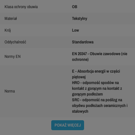
Klasa ochrony obuwia
OB
Materiał
Tekstylny
Krój
Low
Oddychalność
Standardowa
EN 20347 - Obuwie zawodowe (nie
Normy EN
ochronne)
E - Absorbcja energii w części
piętowej
HRO - odporność spodów na
kontakt z gorącym na kontakt z
Norma
gorącym podłożem
SRC - odporność na poślizg na
obydwu podłożach ceramicznych i
stalowych
POKAŻ WIĘCEJ