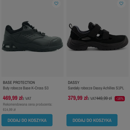
favorite_border
favorite_border
BASE PROTECTION
DASSY
Buty robocze Base K-Cross S3
Sandały robocze Dassy Achilles S1PL
469,99 zł
379,99 zł
449,99 zł
z VAT
z VAT
-16%
Rekomendowana cena producenta:
614,99 zł
DODAJ DO KOSZYKA
DODAJ DO KOSZYKA