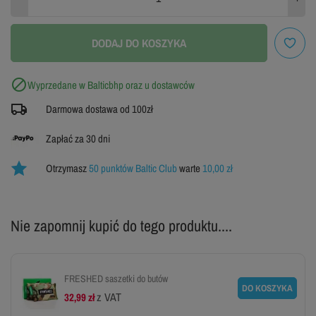
45
46
WYPRZEDANE
WYPRZEDANE
DODAJ DO KOSZYKA
ZOBACZ TABELĘ ROZMIARÓW

Wyprzedane w Balticbhp oraz u dostawców
Darmowa dostawa od 100zł
Zapłać za 30 dni
Otrzymasz
50 punktów Baltic Club
warte
10,00 zł
Nie zapomnij kupić do tego produktu....
FRESHED saszetki do butów
DO KOSZYKA
z VAT
32,99 zł