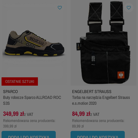
favorite_border
favorite_border
OSTATNIE SZTUKI
SPARCO
ENGELBERT STRAUSS
Buty robocze Sparco ALLROAD ROC
Torba na narzędzia Engelbert Strauss
S3S
e.s.motion 2020
349,99 zł
84,99 zł
z VAT
z VAT
Rekomendowana cena producenta:
Rekomendowana cena producenta:
399,99 zł
89,99 zł
DODAJ DO KOSZYKA
DODAJ DO KOSZYKA