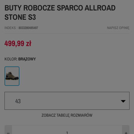
BUTY ROBOCZE SPARCO ALLROAD
STONE S3
INDEKS
8033280495497
NAPISZ OPINIĘ
499,99 zł
KOLOR:
BRĄZOWY
Brązowy
43
ZOBACZ TABELĘ ROZMIARÓW
41
42
43
WYPRZEDANE
WYPRZEDANE