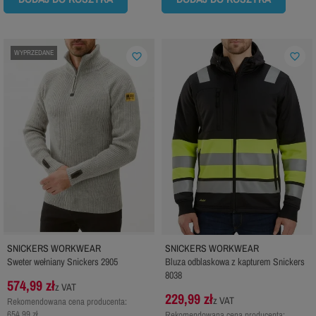
WYPRZEDANE
favorite_border
favorite_border
SNICKERS WORKWEAR
SNICKERS WORKWEAR
Sweter wełniany Snickers 2905
Bluza odblaskowa z kapturem Snickers
8038
574,99 zł
z VAT
229,99 zł
z VAT
Rekomendowana cena producenta:
654,99 zł
Rekomendowana cena producenta: