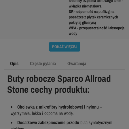
średnicy trzpienia testowego 3mm -
wkładka niemetalowa
SR - odporność na poślizg na
posadzce z płytek ceramicznych
pokrytej gliceryną
WPA - przepuszczalność i absorpcja
wody
POKAŻ WIĘCEJ
Opis
Częste pytania
Gwarancja
Buty robocze Sparco Allroad
Stone cechy produktu:
Cholewka z mikrofibry hydrofobowej i nylonu
–
wytrzymała, lekka i odporna na wodę.
Dodatkowe zabezpieczenie przodu
buta syntetycznym
otokiem