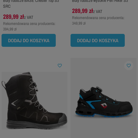
Buty robocze BASE Chester Top S3
Buty robocze wysokie Perf Hiker S3
SRC
289,99 zł
z VAT
289,99 zł
z VAT
Rekomendowana cena producenta:
349,99 zł
Rekomendowana cena producenta:
394,99 zł
DODAJ DO KOSZYKA
DODAJ DO KOSZYKA
favorite_border
favorite_border