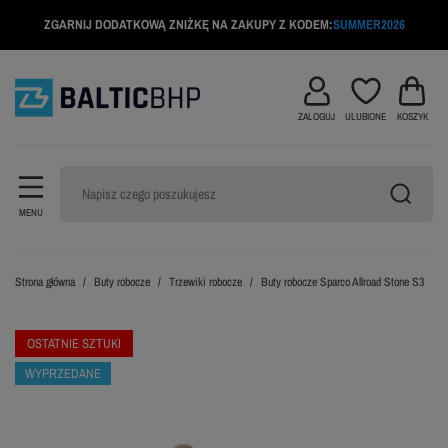
ZGARNIJ DODATKOWĄ ZNIŻKĘ NA ZAKUPY Z KODEM:
SUMMER2026
ZALOGUJ
ULUBIONE
KOSZYK
MENU
Strona główna
Buty robocze
Trzewiki robocze
Buty robocze Sparco Allroad Stone S3
OSTATNIE SZTUKI
WYPRZEDANE