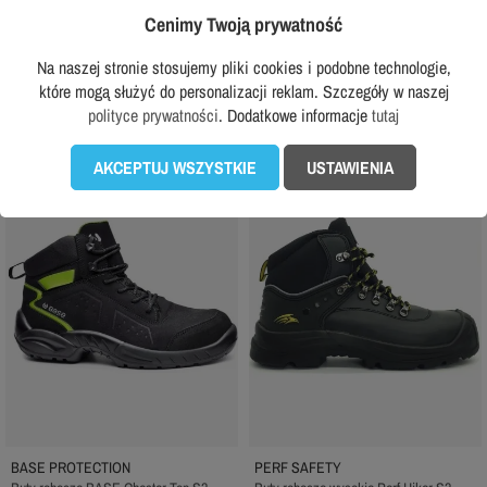
z VAT
z VAT
-33%
Cenimy Twoją prywatność
Rekomendowana cena producenta:
1 799,99 zł
Na naszej stronie stosujemy pliki cookies i podobne technologie,
DODAJ DO KOSZYKA
DODAJ DO KOSZYKA
które mogą służyć do personalizacji reklam. Szczegóły w naszej
polityce prywatności
. Dodatkowe informacje
tutaj
AKCEPTUJ WSZYSTKIE
USTAWIENIA
favorite_border
favorite_border
BASE PROTECTION
PERF SAFETY