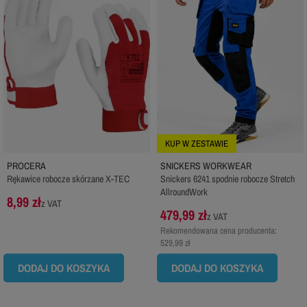
KUP W ZESTAWIE
PROCERA
SNICKERS WORKWEAR
Rękawice robocze skórzane X-TEC
Snickers 6241 spodnie robocze Stretch
AllroundWork
8,99 zł
z VAT
479,99 zł
z VAT
Rekomendowana cena producenta:
529,99 zł
DODAJ DO KOSZYKA
DODAJ DO KOSZYKA