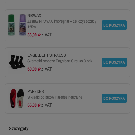
NIKWAX
Zestaw NIKWAX impregnat + żel czyszczący
DO KOSZYKA
125ml
z VAT
38,99 zł
ENGELBERT STRAUSS
Skarpetki robocze Engelbert Strauss 3-pak
DO KOSZYKA
z VAT
59,99 zł
PAREDES
Wkładki do butów Paredes neutralne
DO KOSZYKA
z VAT
55,99 zł
Szczegóły