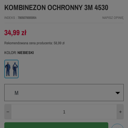
KOMBINEZON OCHRONNY 3M 4530
INDEKS
7805070005954
NAPISZ OPINIĘ
34,99 zł
Rekomendowana cena producenta:
58,99 zł
KOLOR:
NIEBIESKI
Niebieski
M
S
M
L
XL
XXL