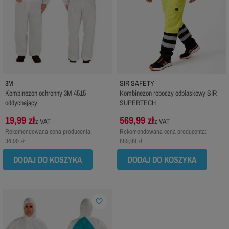
3M
SIR SAFETY
Kombinezon ochronny 3M 4515
Kombinezon roboczy odblaskowy SIR
oddychający
SUPERTECH
19,99 zł
569,99 zł
z VAT
z VAT
Rekomendowana cena producenta:
Rekomendowana cena producenta:
34,99 zł
689,99 zł
DODAJ DO KOSZYKA
DODAJ DO KOSZYKA
favorite_border