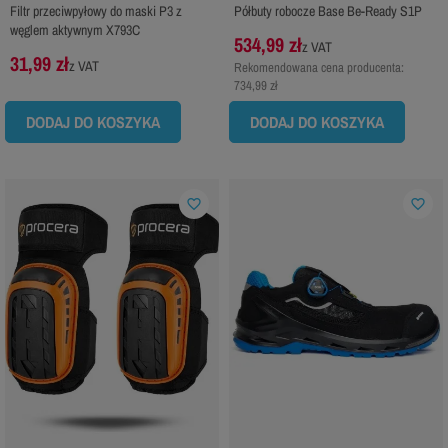
Filtr przeciwpyłowy do maski P3 z
Półbuty robocze Base Be-Ready S1P
węglem aktywnym X793C
534,99 zł
z VAT
31,99 zł
z VAT
Rekomendowana cena producenta:
734,99 zł
DODAJ DO KOSZYKA
DODAJ DO KOSZYKA
favorite_border
favorite_border