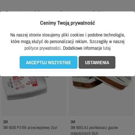
Często wybierane do tego produktu:
Cenimy Twoją prywatność
Na naszej stronie stosujemy pliki cookies i podobne technologie,
favorite_border
favorite_border
które mogą służyć do personalizacji reklam. Szczegóły w naszej
polityce prywatności
. Dodatkowe informacje
tutaj
AKCEPTUJ WSZYSTKIE
USTAWIENIA
3M
3M
3M 6035 P3 filtr przeciwpyłowy 2szt
3M 6051 A1 pochłaniacz gazów
organicznych 2szt