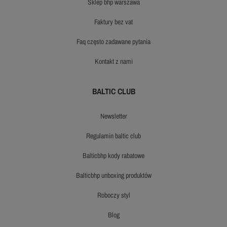
sklep bhp warszawa
faktury bez vat
faq często zadawane pytania
kontakt z nami
BALTIC CLUB
newsletter
regulamin baltic club
balticbhp kody rabatowe
balticbhp unboxing produktów
roboczy styl
blog