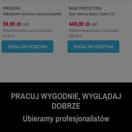
PROCERA
BASE PROTECTION
Nakolanniki ochronne żelowe Kneeshell
Buty robocze Base I-Code S1P
59,99 zł
449,99 zł
z VAT
z VAT
Rekomendowana cena producenta:
Rekomendowana cena producenta:
64,99 zł
539,99 zł
DODAJ DO KOSZYKA
DODAJ DO KOSZYKA
PRACUJ WYGODNIE, WYGLĄDAJ
DOBRZE
Ubieramy profesjonalistów