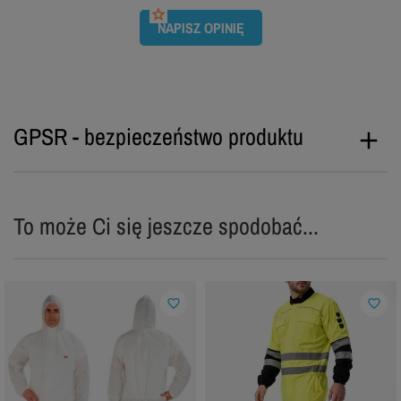
NAPISZ OPINIĘ
GPSR - bezpieczeństwo produktu
To może Ci się jeszcze spodobać...
favorite_border
favorite_border