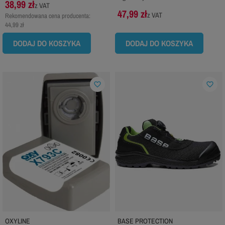
38,99 zł
z VAT
47,99 zł
z VAT
Rekomendowana cena producenta:
44,99 zł
DODAJ DO KOSZYKA
DODAJ DO KOSZYKA
favorite_border
favorite_border
OXYLINE
BASE PROTECTION