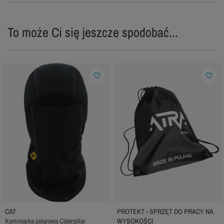
To może Ci się jeszcze spodobać...
favorite_border
favorite_border
CAT
PROTEKT - SPRZĘT DO PRACY NA
Kominiarka polarowa Caterpillar
WYSOKOŚCI