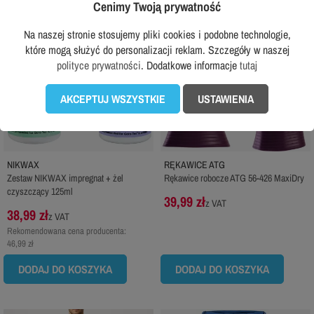
Cenimy Twoją prywatność
Na naszej stronie stosujemy pliki cookies i podobne technologie,
które mogą służyć do personalizacji reklam. Szczegóły w naszej
polityce prywatności
. Dodatkowe informacje
tutaj
AKCEPTUJ WSZYSTKIE
USTAWIENIA
NIKWAX
RĘKAWICE ATG
Zestaw NIKWAX impregnat + żel
Rękawice robocze ATG 56-426 MaxiDry
czyszczący 125ml
39,99 zł
z VAT
38,99 zł
z VAT
Rekomendowana cena producenta:
46,99 zł
DODAJ DO KOSZYKA
DODAJ DO KOSZYKA