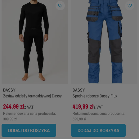
favorite_border
favorite_border
DASSY
DASSY
Zestaw odzieży termoaktywnej Dassy
Spodnie robocze Dassy Flux
244,99 zł
419,99 zł
z VAT
z VAT
Rekomendowana cena producenta:
Rekomendowana cena producenta:
309,99 zł
529,99 zł
DODAJ DO KOSZYKA
DODAJ DO KOSZYKA