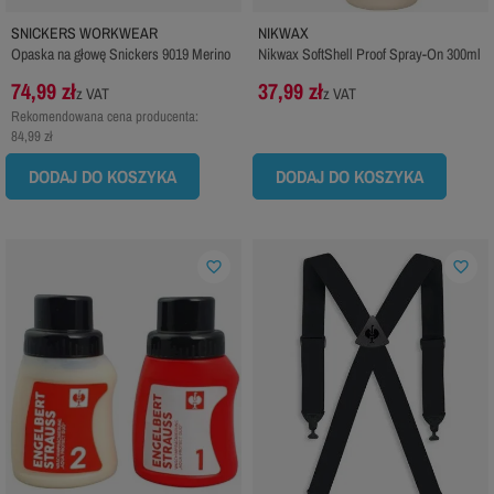
SNICKERS WORKWEAR
NIKWAX
Opaska na głowę Snickers 9019 Merino
Nikwax SoftShell Proof Spray-On 300ml
74,99 zł
37,99 zł
z VAT
z VAT
Rekomendowana cena producenta:
84,99 zł
DODAJ DO KOSZYKA
DODAJ DO KOSZYKA
favorite_border
favorite_border