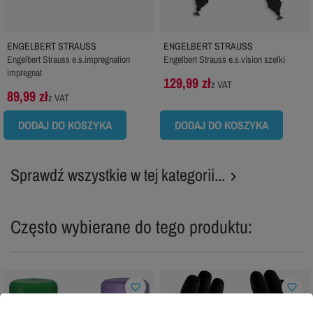
ENGELBERT STRAUSS
ENGELBERT STRAUSS
Engelbert Strauss e.s.impregnation
Engelbert Strauss e.s.vision szelki
impregnat
129,99 zł
z VAT
89,99 zł
z VAT
DODAJ DO KOSZYKA
DODAJ DO KOSZYKA
Sprawdź wszystkie w tej kategorii...

Często wybierane do tego produktu:
favorite_border
favorite_border