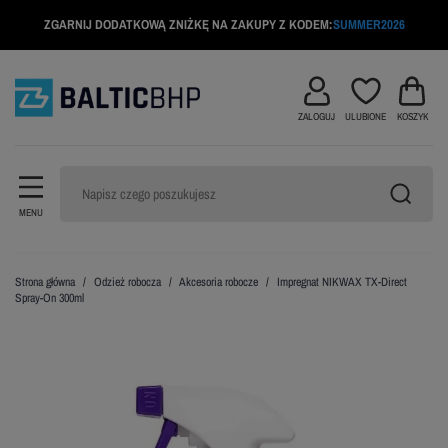
ZGARNIJ DODATKOWĄ ZNIŻKĘ NA ZAKUPY Z KODEM:
SUMMER2026
ZALOGUJ
ULUBIONE
KOSZYK
MENU
Strona główna
Odzież robocza
Akcesoria robocze
Impregnat NIKWAX TX-Direct
Spray-On 300ml