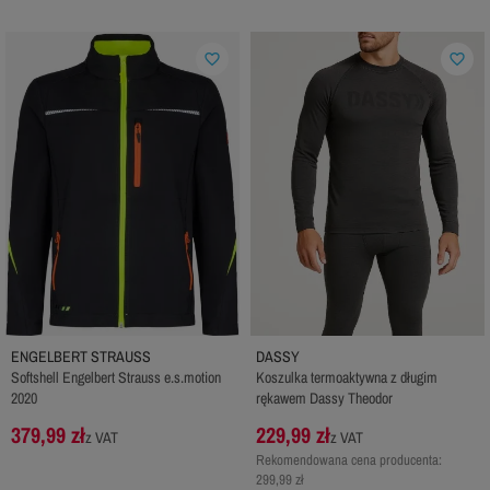
favorite_border
favorite_border
ENGELBERT STRAUSS
DASSY
Softshell Engelbert Strauss e.s.motion
Koszulka termoaktywna z długim
2020
rękawem Dassy Theodor
379,99 zł
229,99 zł
z VAT
z VAT
Rekomendowana cena producenta:
299,99 zł