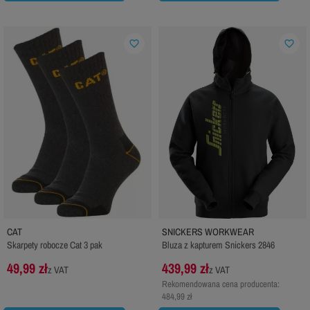
favorite_border
favorite_border
CAT
SNICKERS WORKWEAR
Skarpety robocze Cat 3 pak
Bluza z kapturem Snickers 2846
49,99 zł
439,99 zł
z VAT
z VAT
Rekomendowana cena producenta:
484,99 zł