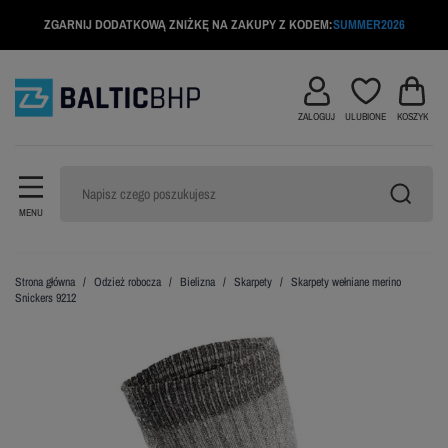
ZGARNIJ DODATKOWĄ ZNIŻKĘ NA ZAKUPY Z KODEM:
SUMMER2026
ZALOGUJ
ULUBIONE
KOSZYK
MENU
Strona główna
Odzież robocza
Bielizna
Skarpety
Skarpety wełniane merino
Snickers 9212