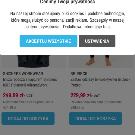
Cenimy Twoją prywatność
Na naszej stronie stosujemy pliki cookies i podobne technologie,
które mogą służyć do personalizacji reklam. Szczegóły w naszej
polityce prywatności
. Dodatkowe informacje
tutaj
AKCEPTUJ WSZYSTKIE
USTAWIENIA
SNICKERS WORKWEAR
BRUBECK
Bluza robocza z kapturem Snickers
Zestaw odzieży termoaktywnej Brubeck
8075 Polartec® AllroundWork
Protect
249,99 zł
229,99 zł
z VAT
z VAT
Rekomendowana cena producenta:
Rekomendowana cena producenta:
474,99 zł
269,99 zł
DODAJ DO KOSZYKA
DODAJ DO KOSZYKA