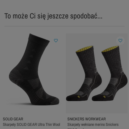
To może Ci się jeszcze spodobać...
favorite_border
favorite_border
SOLID GEAR
SNICKERS WORKWEAR
Skarpety SOLID GEAR Ultra Thin Wool
Skarpety wełniane merino Snickers