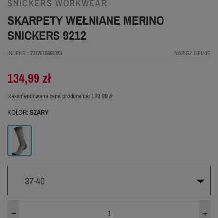
SNICKERS WORKWEAR
SKARPETY WEŁNIANE MERINO
SNICKERS 9212
INDEKS
7332515604323
NAPISZ OPINIĘ
134,99 zł
Rekomendowana cena producenta:
139,99 zł
KOLOR:
SZARY
Szary
37-40
37-40
41-44
45-48