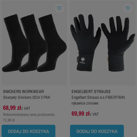
favorite_border
favorite_border
SNICKERS WORKWEAR
ENGELBERT STRAUSS
Skarpety Snickers 9214 3 PAK
Engelbert Strauss e.s.FIBERTWIN
rękawice zimowe
68,99 zł
z VAT
69,99 zł
z VAT
Rekomendowana cena producenta:
71,99 zł
DODAJ DO KOSZYKA
DODAJ DO KOSZYKA