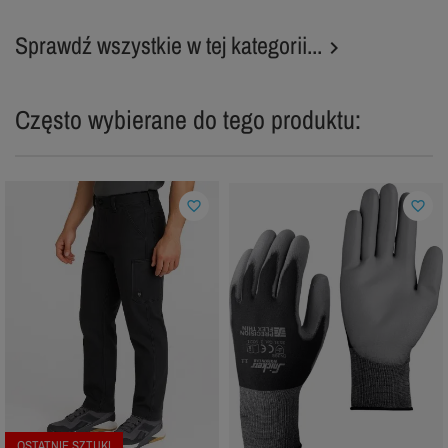
Sprawdź wszystkie w tej kategorii...

Często wybierane do tego produktu:
favorite_border
favorite_border
OSTATNIE SZTUKI