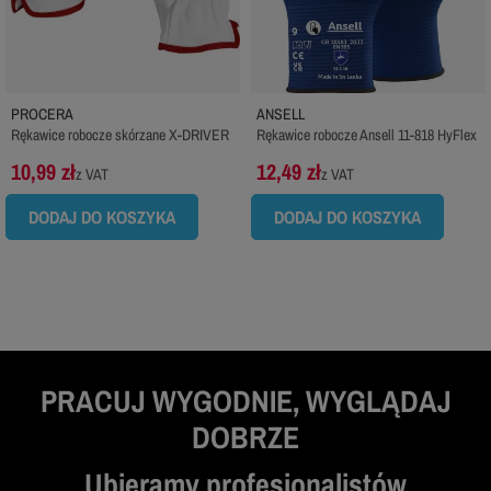
PROCERA
ANSELL
Rękawice robocze skórzane X-DRIVER
Rękawice robocze Ansell 11-818 HyFlex
10,99 zł
12,49 zł
z VAT
z VAT
DODAJ DO KOSZYKA
DODAJ DO KOSZYKA
PRACUJ WYGODNIE, WYGLĄDAJ
DOBRZE
Ubieramy profesjonalistów