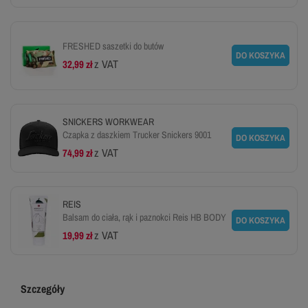
FRESHED saszetki do butów
DO KOSZYKA
z VAT
32,99 zł
SNICKERS WORKWEAR
Czapka z daszkiem Trucker Snickers 9001
DO KOSZYKA
z VAT
74,99 zł
REIS
Balsam do ciała, rąk i paznokci Reis HB BODY
DO KOSZYKA
z VAT
19,99 zł
Szczegóły