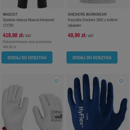
MASCOT
SNICKERS WORKWEAR
Spodnie robocze Mascot Advanced
Koszulka Snickers 2502 z krótkim
171793
rękawem
419,98 zł
49,99 zł
z VAT
z VAT
Rekomendowana cena producenta:
499,99 zł
DODAJ DO KOSZYKA
DODAJ DO KOSZYKA
favorite_border
favorite_border