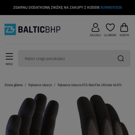
ZGARNIJ DODATKOWĄ ZNIŻKĘ NA ZAKUPY Z KODEM:
SUMMER2026
ZALOGUJ
ULUBIONE
KOSZYK
MENU
Strona główna
Rękawice robocze
Rękawice robocze ATG MaxiFlex Ultimate 42-874