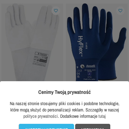
favorite_border
favorite_border
PROCERA
ANSELL
Cenimy Twoją prywatność
Rękawice spawalnicze TIG X-TIGGER
Rękawice robocze Ansell 11-818 HyFlex
Na naszej stronie stosujemy pliki cookies i podobne technologie,
14,99 zł
12,49 zł
z VAT
z VAT
które mogą służyć do personalizacji reklam. Szczegóły w naszej
polityce prywatności
. Dodatkowe informacje
tutaj
DODAJ DO KOSZYKA
DODAJ DO KOSZYKA