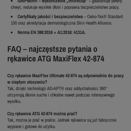
GRIPtech® – wykończenie „microcup”
– gwarantuje pewny
chwyt, redukuje wysiłek dłoni i poprawia bezpieczeństwo pracy.
Certyfikaty jakości i bezpieczeństwa
– Oeko-Tex® Standard
100 oraz akredytacja dermatologiczna Skin Health Alliance.
Norma EN 388:2016 + A1:2018: 4131A.
FAQ – najczęstsze pytania o
rękawice ATG MaxiFlex 42-874
Czy rękawice MaxiFlex Ultimate 42-874 są odpowiednie do pracy
w ciepłym otoczeniu?
Tak, dzięki technologii AD-APT® oraz oddychalności 360°
utrzymują dłonie suche i chłodne nawet podczas intensywnego
wysiłku.
Czy rękawice ATG 42-874 można prać?
Tak, można je prać w pralce. Jednak rękawice są już fabrycznie
wyprane i gotowe do użytku.