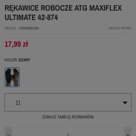
RĘKAWICE ROBOCZE ATG MAXIFLEX
ULTIMATE 42-874
INDEKS
4792249061398
NAPISZ OPINIĘ
17,99 zł
KOLOR:
SZARY
Szary
11
ZOBACZ TABELĘ ROZMIARÓW
8
9
10