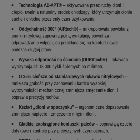
Technologia AD-APT®
– aktywowana przez ruchy dłoni i
ciepło, uwalnia naturalny środek chłodzący, który utrzymuje dłonie
suche i chłodne przez cały czas użytkowania.
Oddychalność 360° (AIRtech®)
– mikroporowata powłoka z
pianki nitrylowej zapewnia pełną cyrkulację powietrza i
odprowadzanie wilgoci, co przekłada się na komfort nawet
podczas długiej pracy.
Wysoka odporność na ścieranie (DURAtech®)
– rękawice
wytrzymują aż 18 000 cykli ściernych na milimetr.
O 25% cieńsze od standardowych rękawic nitrylowych
–
mniejsza grubość przy zachowaniu bardzo wysokiej
wytrzymałości mechanicznej zmniejsza zmęczenie dłoni i
poprawia precyzję ruchów.
Kształt „dłoni w spoczynku”
– ergonomiczne dopasowanie
zmniejsza napięcie i zmęczenie mięśni dłoni.
Gładkie, zaokrąglone koniuszki palców
– poprawiają czucie
dotykowe i kontrolę przy precyzyjnych czynnościach.