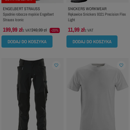
ENGELBERT STRAUSS
SNICKERS WORKWEAR
Spodnie robocze męskie Engelbert
Rękawice Snickers 9321 Precision Flex
Strauss Iconic
Light
199,99 zł
11,99 zł
249,99 zł
z VAT
z VAT
-20%
DODAJ DO KOSZYKA
DODAJ DO KOSZYKA
favorite_border
favorite_border