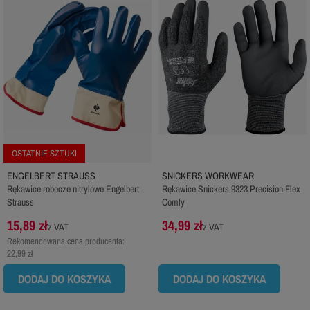
OSTATNIE SZTUKI
ENGELBERT STRAUSS
SNICKERS WORKWEAR
Rękawice robocze nitrylowe Engelbert
Rękawice Snickers 9323 Precision Flex
Strauss
Comfy
15,89 zł
34,99 zł
z VAT
z VAT
Rekomendowana cena producenta:
22,99 zł
DODAJ DO KOSZYKA
DODAJ DO KOSZYKA