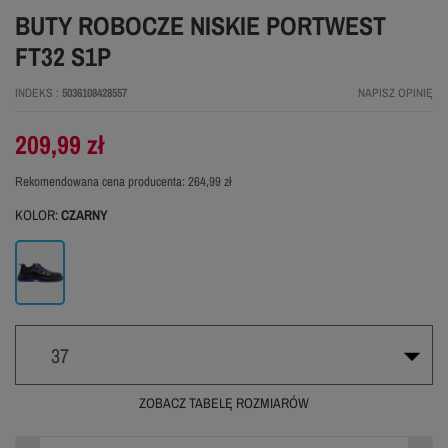
BUTY ROBOCZE NISKIE PORTWEST
FT32 S1P
INDEKS
5036108428557
NAPISZ OPINIĘ
209,99 zł
Rekomendowana cena producenta:
264,99 zł
KOLOR:
CZARNY
Czarny
37
ZOBACZ TABELĘ ROZMIARÓW
38
39
37
WYPRZEDANE
WYPRZEDANE