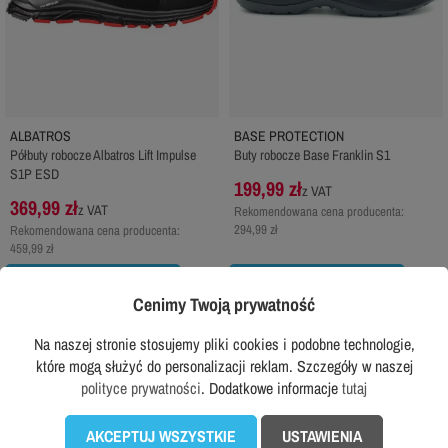
ALBATROS
BASE PROTECTION
Półbuty robocze Albatros Lift Impulse
Buty robocze Base Franklin S1
S1P ESD
199,99 zł
z VAT
369,99 zł
z VAT
Rekomendowana cena producenta:
294,99 zł
Rekomendowana cena producenta:
459,99 zł
DODAJ DO KOSZYKA
DODAJ DO KOSZYKA
Cenimy Twoją prywatność
Na naszej stronie stosujemy pliki cookies i podobne technologie,
które mogą służyć do personalizacji reklam. Szczegóły w naszej
favorite_border
favorite_border
polityce prywatności
. Dodatkowe informacje
tutaj
AKCEPTUJ WSZYSTKIE
USTAWIENIA