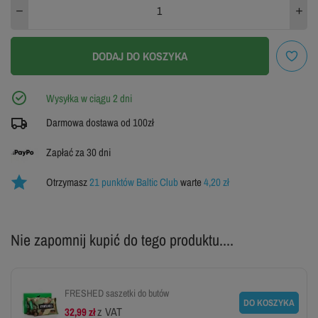
40
42
41
WYPRZEDANE
WYPRZEDANE
DODAJ DO KOSZYKA
43
44
45
Wysyłka w ciągu 2 dni
WYPRZEDANE
WYPRZEDANE
WYPRZEDANE
Darmowa dostawa od 100zł
46
47
48
Zapłać za 30 dni
ZOBACZ TABELĘ ROZMIARÓW
Otrzymasz
21 punktów Baltic Club
warte
4,20 zł
Nie zapomnij kupić do tego produktu....
FRESHED saszetki do butów
DO KOSZYKA
z VAT
32,99 zł