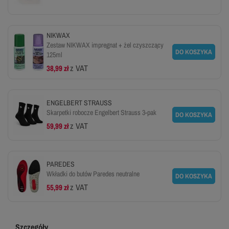
NIKWAX
Zestaw NIKWAX impregnat + żel czyszczący
DO KOSZYKA
125ml
z VAT
38,99 zł
ENGELBERT STRAUSS
Skarpetki robocze Engelbert Strauss 3-pak
DO KOSZYKA
z VAT
59,99 zł
PAREDES
Wkładki do butów Paredes neutralne
DO KOSZYKA
z VAT
55,99 zł
Szczegóły