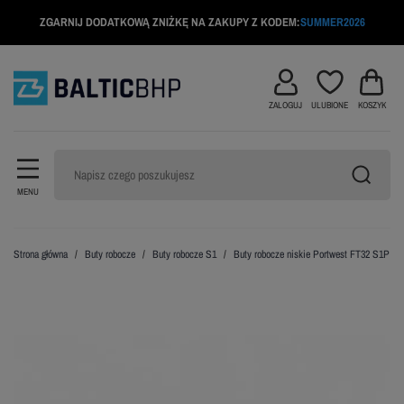
ZGARNIJ DODATKOWĄ ZNIŻKĘ NA ZAKUPY Z KODEM:
SUMMER2026
ZALOGUJ
ULUBIONE
KOSZYK
MENU
Strona główna
Buty robocze
Buty robocze S1
Buty robocze niskie Portwest FT32 S1P