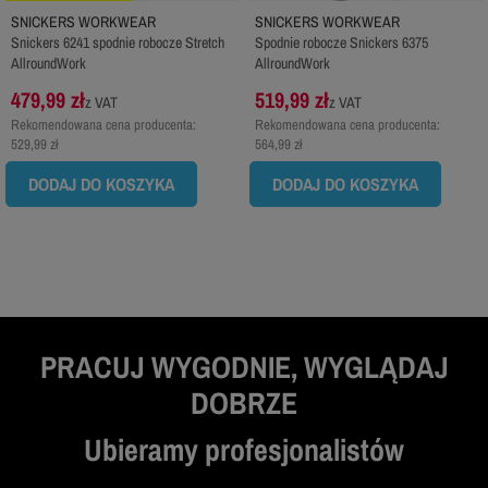
SNICKERS WORKWEAR
SNICKERS WORKWEAR
Snickers 6241 spodnie robocze Stretch
Spodnie robocze Snickers 6375
AllroundWork
AllroundWork
479,99 zł
519,99 zł
z VAT
z VAT
Rekomendowana cena producenta:
Rekomendowana cena producenta:
529,99 zł
564,99 zł
DODAJ DO KOSZYKA
DODAJ DO KOSZYKA
PRACUJ WYGODNIE, WYGLĄDAJ
DOBRZE
Ubieramy profesjonalistów