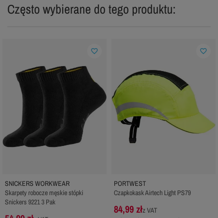
Często wybierane do tego produktu:
favorite_border
favorite_border
SNICKERS WORKWEAR
PORTWEST
Skarpety robocze męskie stópki
Czapkokask Airtech Light PS79
Snickers 9221 3 Pak
84,99 zł
z VAT