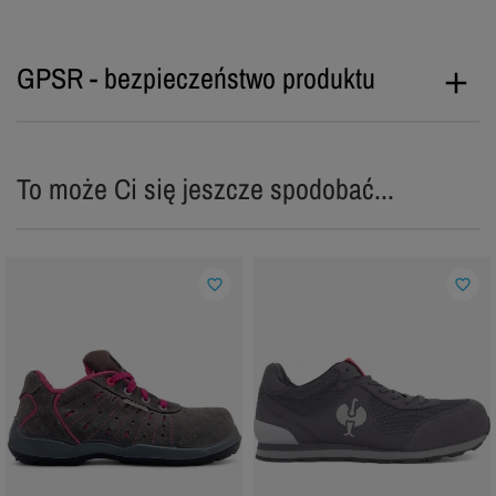
GPSR - bezpieczeństwo produktu
To może Ci się jeszcze spodobać...
favorite_border
favorite_border