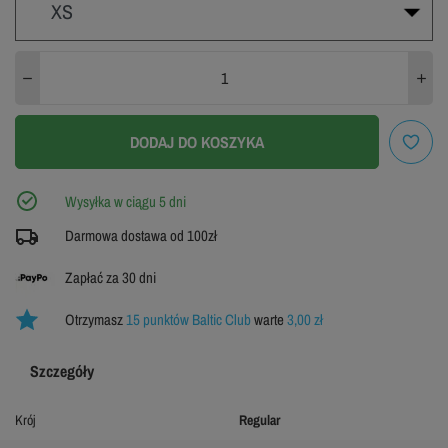
XS
XS
S
M
L
XL
XXL
DODAJ DO KOSZYKA
3XL
4XL
Wysyłka w ciągu 5 dni
Darmowa dostawa od 100zł
Zapłać za 30 dni
Otrzymasz
15 punktów Baltic Club
warte
3,00 zł
Szczegóły
Krój
Regular