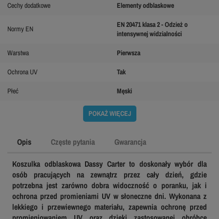
Cechy dodatkowe
Elementy odblaskowe
EN 20471 klasa 2 - Odzież o
Normy EN
intensywnej widzialności
Warstwa
Pierwsza
Ochrona UV
Tak
Płeć
Męski
POKAŻ WIĘCEJ
Opis
Częste pytania
Gwarancja
Koszulka odblaskowa Dassy Carter to doskonały wybór dla
osób pracujących na zewnątrz przez cały dzień, gdzie
potrzebna jest zarówno dobra widoczność o poranku, jak i
ochrona przed promieniami UV w słoneczne dni. Wykonana z
lekkiego i przewiewnego materiału, zapewnia ochronę przed
promieniowaniem UV oraz dzięki zastosowanej obróbce