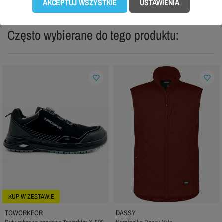
AKCEPTUJ WSZYSTKIE
USTAWIENIA
Często wybierane do tego produktu:
favorite_border
favorite_border
KUP W ZESTAWIE
TOWORKFOR
DASSY