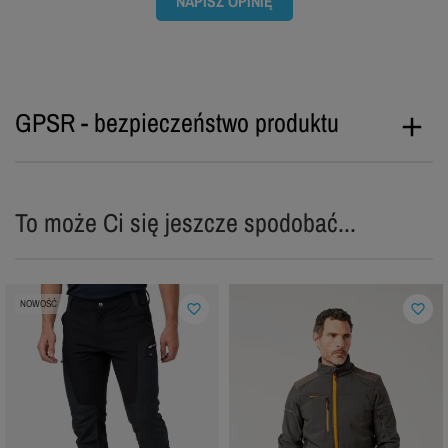
NAPISZ OPINIĘ
GPSR - bezpieczeństwo produktu
To może Ci się jeszcze spodobać...
NOWOŚĆ
favorite_border
favorite_border