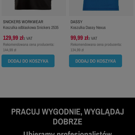
SNICKERS WORKWEAR
DASSY
Koszulka odblaskowa Snickers 2535
Koszulka Dassy Nexus
129,99 zł
99,99 zł
z VAT
z VAT
Rekomendowana cena producenta:
Rekomendowana cena producenta:
144,99 zł
134,99 zł
DODAJ DO KOSZYKA
DODAJ DO KOSZYKA
PRACUJ WYGODNIE, WYGLĄDAJ
DOBRZE
Ubieramy profesjonalistów