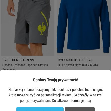
ENGELBERT STRAUSS
ROFA ARBEITSKLEIDUNG
Spodenki robocze Engelbert Strauss
Bluza spawalnicza ROFA 603133
Functional
244,99 zł
z VAT
199,99 zł
z VAT
Cenimy Twoją prywatność
Rekomendowana cena producenta:
284,99 zł
Na naszej stronie stosujemy pliki cookies i podobne technologie,
DODAJ DO KOSZYKA
DODAJ DO KOSZYKA
które mogą służyć do personalizacji reklam. Szczegóły w naszej
polityce prywatności
. Dodatkowe informacje
tutaj
Sprawdź wszystkie w tej kategorii...
