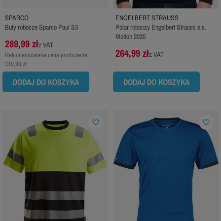
SPARCO
ENGELBERT STRAUSS
Buty robocze Sparco Paul S3
Polar roboczy Engelbert Strauss e.s.
Motion 2020
289,99 zł
z VAT
264,99 zł
z VAT
Rekomendowana cena producenta:
319,99 zł
DODAJ DO KOSZYKA
DODAJ DO KOSZYKA
favorite_border
favorite_border