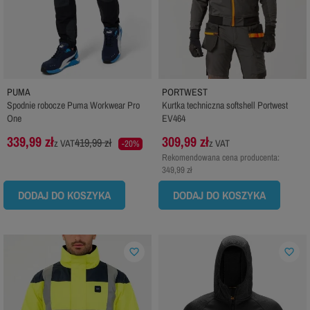
PUMA
PORTWEST
Spodnie robocze Puma Workwear Pro
Kurtka techniczna softshell Portwest
One
EV464
339,99 zł
309,99 zł
419,99 zł
z VAT
z VAT
-20%
Rekomendowana cena producenta:
349,99 zł
DODAJ DO KOSZYKA
DODAJ DO KOSZYKA
favorite_border
favorite_border