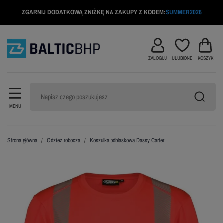
ZGARNIJ DODATKOWĄ ZNIŻKĘ NA ZAKUPY Z KODEM:
SUMMER2026
ZALOGUJ
ULUBIONE
KOSZYK
MENU
Strona główna
Odzież robocza
Koszulka odblaskowa Dassy Carter