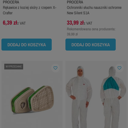
PROCERA
PROCERA
Rękawice z koziej skóry z rzepem X-
Ochronniki słuchu nauszniki ochronne
Crafter
New Silent S1A
6,39 zł
33,99 zł
z VAT
z VAT
Rekomendowana cena producenta:
39,99 zł
DODAJ DO KOSZYKA
DODAJ DO KOSZYKA
WYPRZEDANE
favorite_border
favorite_border