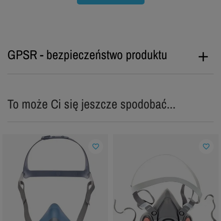
GPSR - bezpieczeństwo produktu
To może Ci się jeszcze spodobać...
favorite_border
favorite_border