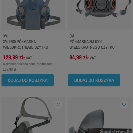
3M
3M
3M 7500 PÓŁMASKA
PÓŁMASKA 3M 6000
WIELOKROTNEGO UŻYTKU
WIELOKROTNEGO UŻYTKU
129,99 zł
84,99 zł
z VAT
z VAT
Rekomendowana cena producenta:
139,99 zł
DODAJ DO KOSZYKA
DODAJ DO KOSZYKA
favorite_border
favorite_border