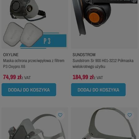
OXYLINE
SUNDSTROM
Maska ochrona przeciwpyłowa z filtrem
Sundstrom Sr 900 H01-3212 Półmaska
P3 Oxypro X6
wielokrotnego użytku
74,99 zł
184,99 zł
z VAT
z VAT
DODAJ DO KOSZYKA
DODAJ DO KOSZYKA
favorite_border
favorite_border