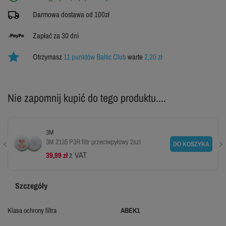
Darmowa dostawa od 100zł
Zapłać za 30 dni
Otrzymasz
11 punktów Baltic Club
warte
2,20 zł
Nie zapomnij kupić do tego produktu....
3M
3M 2135 P3R filtr przeciwpyłowy 2szt
DO KOSZYKA
z VAT
39,99 zł
Szczegóły
Klasa ochrony filtra
ABEK1