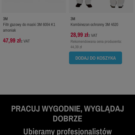
3M
3M
Filtr gazowy do maski 3M 6054 K1
Kombinezon ochronny 3M 4520
amoniak
28,99 zł
z VAT
47,99 zł
z VAT
Rekomendowana cena producenta:
44,39 zł
DODAJ DO KOSZYKA
PRACUJ WYGODNIE, WYGLĄDAJ
DOBRZE
Ubieramy profesjonalistów