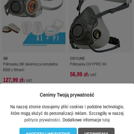
3M
OXYLINE
Półmaska 3M lakiernicza kompletna
Półmaska OXYPRO X6
6000 z filtrami
56,99 zł
z VAT
127,99 zł
z VAT
Rekomendowana cena producenta:
149,99 zł
Cenimy Twoją prywatność
DODAJ DO KOSZYKA
DODAJ DO KOSZYKA
Na naszej stronie stosujemy pliki cookies i podobne technologie,
które mogą służyć do personalizacji reklam. Szczegóły w naszej
polityce prywatności
. Dodatkowe informacje
tutaj
Sprawdź wszystkie w tej kategorii...

AKCEPTUJ WSZYSTKIE
USTAWIENIA