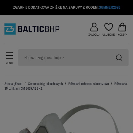
ZGARNIJ DODATKOWĄ ZNIŻKĘ NA ZAKUPY Z KODEM:
SUMMER2026
ZALOGUJ
ULUBIONE
KOSZYK
MENU
Strona główna
Ochrona dróg oddechowych
Półmaski ochronne wielorazowe
Półmaska
3M z filtrami 3M 6059 ABEK1