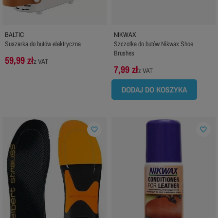
BALTIC
NIKWAX
Suszarka do butów elektryczna
Szczotka do butów Nikwax Shoe
Brushes
59,99 zł
z VAT
7,99 zł
z VAT
DODAJ DO KOSZYKA
favorite_border
favorite_border