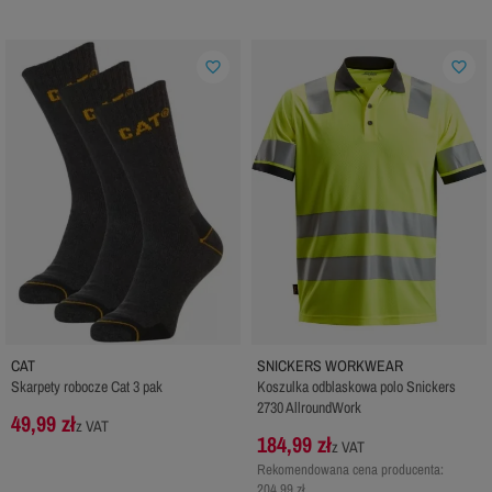
favorite_border
favorite_border
CAT
SNICKERS WORKWEAR
Skarpety robocze Cat 3 pak
Koszulka odblaskowa polo Snickers
2730 AllroundWork
49,99 zł
z VAT
184,99 zł
z VAT
Rekomendowana cena producenta:
204,99 zł