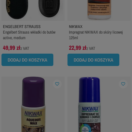
ENGELBERT STRAUSS
NIKWAX
Engelbert Strauss wkładki do butów
Impregnat NIKWAX do skóry licowej
active, medium
125ml
49,99 zł
22,99 zł
z VAT
z VAT
DODAJ DO KOSZYKA
DODAJ DO KOSZYKA
favorite_border
favorite_border