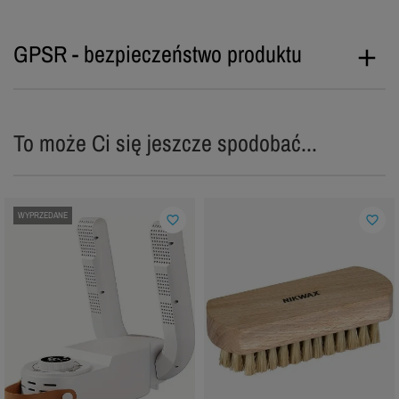
GPSR - bezpieczeństwo produktu
To może Ci się jeszcze spodobać...
WYPRZEDANE
favorite_border
favorite_border