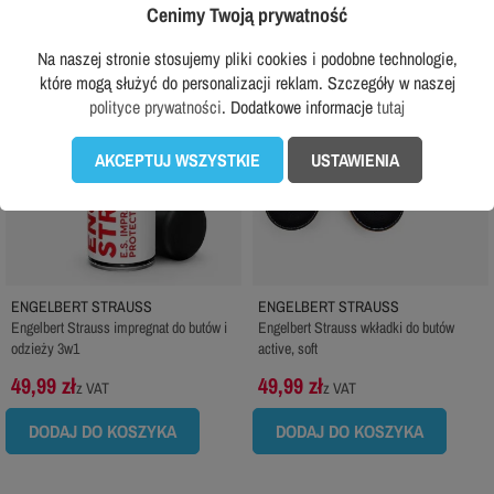
favorite_border
favorite_border
Cenimy Twoją prywatność
Na naszej stronie stosujemy pliki cookies i podobne technologie,
które mogą służyć do personalizacji reklam. Szczegóły w naszej
polityce prywatności
. Dodatkowe informacje
tutaj
AKCEPTUJ WSZYSTKIE
USTAWIENIA
ENGELBERT STRAUSS
ENGELBERT STRAUSS
Engelbert Strauss impregnat do butów i
Engelbert Strauss wkładki do butów
odzieży 3w1
active, soft
49,99 zł
49,99 zł
z VAT
z VAT
DODAJ DO KOSZYKA
DODAJ DO KOSZYKA