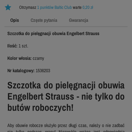
Otrzymasz
1 punktów Baltic Club
warte
0,20 zł
Opis
Częste pytania
Gwarancja
Szczotka do pielęgnacji obuwia Engelbert Strauss
Ilość:
1 szt.
Kolor włosia:
czarny
Nr katalogowy:
1536203
Szczotka do pielęgnacji obuwia
Engelbert Strauss - nie tylko do
butów roboczych!
Aby obuwie robocze służyło przez długi czas, należy o nie zadbać
nie tylko podczas pracy! Niezwykle ważna jest odpowiednia