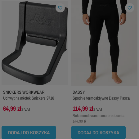
favorite_border
favorite_border
SNICKERS WORKWEAR
DASSY
Uchwyt na młotek Snickers 9716
Spodnie termoaktywne Dassy Pascal
64,99 zł
114,99 zł
z VAT
z VAT
Rekomendowana cena producenta:
144,99 zł
DODAJ DO KOSZYKA
DODAJ DO KOSZYKA