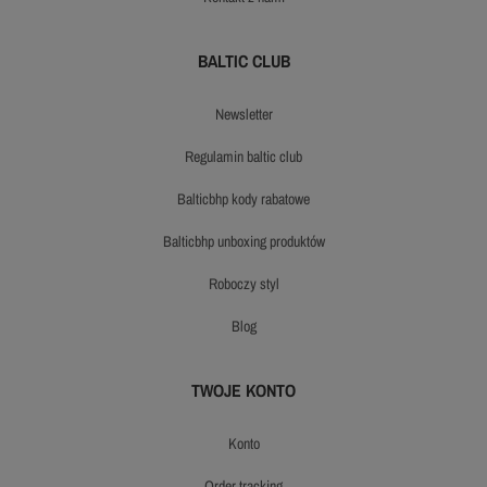
BALTIC CLUB
newsletter
regulamin baltic club
balticbhp kody rabatowe
balticbhp unboxing produktów
roboczy styl
blog
TWOJE KONTO
konto
order tracking