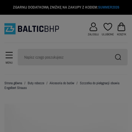
ZGARNIJ DODATKOWĄ ZNIŻKĘ NA ZAKUPY Z KODEM:
SUMMER2026
ZALOGUJ
ULUBIONE
KOSZYK
MENU
Strona główna
Buty robocze
Akcesoria do butów
Szczotka do pielęgnacji obuwia
Engelbert Strauss