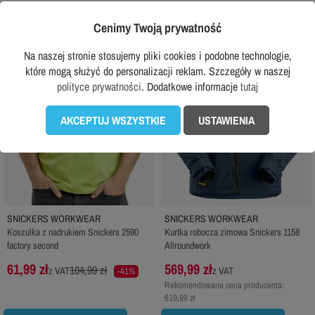
Cenimy Twoją prywatność
favorite_border
favorite_border
Na naszej stronie stosujemy pliki cookies i podobne technologie,
które mogą służyć do personalizacji reklam. Szczegóły w naszej
polityce prywatności
. Dodatkowe informacje
tutaj
AKCEPTUJ WSZYSTKIE
USTAWIENIA
SNICKERS WORKWEAR
SNICKERS WORKWEAR
Koszulka z nadrukiem Snickers 2590
Kurtka robocza zimowa Snickers 1158
factory second
Allroundwork
61,99 zł
569,99 zł
104,99 zł
z VAT
z VAT
-41%
Rekomendowana cena producenta:
619,99 zł