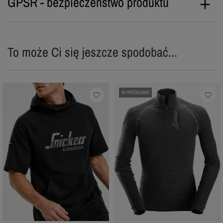
GPSR - bezpieczeństwo produktu
To może Ci się jeszcze spodobać...
WYPRZEDANE
favorite_border
favorite_border