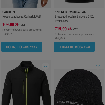
CARHARTT
SNICKERS WORKWEAR
Koszulka robocza Carhartt LFAB
Bluza trudnopalna Snickers 2861
Protecwork
109,99 zł
z VAT
719,99 zł
z VAT
Rekomendowana cena producenta:
129,99 zł
Rekomendowana cena producenta:
764,99 zł
DODAJ DO KOSZYKA
DODAJ DO KOSZYKA
favorite_border
favorite_border