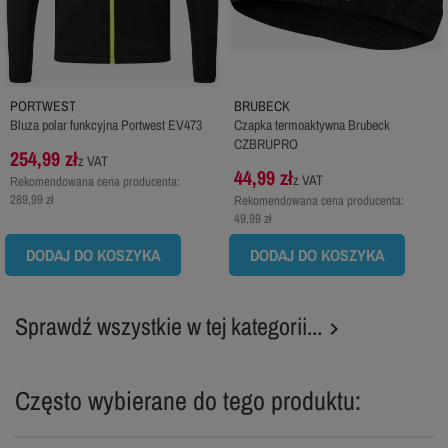
PORTWEST
BRUBECK
Bluza polar funkcyjna Portwest EV473
Czapka termoaktywna Brubeck
CZBRUPRO
254,99 zł
z VAT
44,99 zł
z VAT
Rekomendowana cena producenta:
289,99 zł
Rekomendowana cena producenta:
49,99 zł
DODAJ DO KOSZYKA
DODAJ DO KOSZYKA
Sprawdź wszystkie w tej kategorii...

Często wybierane do tego produktu: