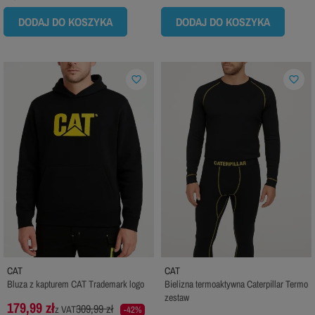
DODAJ DO KOSZYKA
DODAJ DO KOSZYKA
favorite_border
favorite_border
CAT
CAT
Bluza z kapturem CAT Trademark logo
Bielizna termoaktywna Caterpillar Termo
zestaw
179,99 zł
309,99 zł
z VAT
-42%