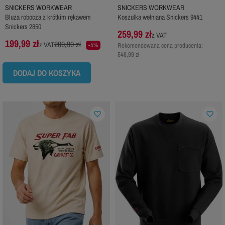
SNICKERS WORKWEAR
SNICKERS WORKWEAR
Bluza robocza z krótkim rękawem
Koszulka wełniana Snickers 9441
Snickers 2850
259,99 zł
z VAT
199,99 zł
209,99 zł
z VAT
-5%
Rekomendowana cena producenta:
546,99 zł
DODAJ DO KOSZYKA
favorite_border
favorite_border