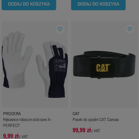
DODAJ DO KOSZYKA
DODAJ DO KOSZYKA
favorite_border
favorite_border
PROCERA
CAT
Rękawice robocze skórzane X-
Pasek do spodni CAT Canvas
PERFECT
99,99 zł
z VAT
9,99 zł
z VAT