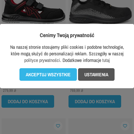
Cenimy Twoją prywatność
Na naszej stronie stosujemy pliki cookies i podobne technologie,
które mogą służyć do personalizacji reklam. Szczegóły w naszej
ALBATROS
MASCOT
polityce prywatności
. Dodatkowe informacje
tutaj
Sandały robocze Albatros Clifton Air Low
Buty robocze Mascot Customized
S1
F1601-909
AKCEPTUJ WSZYSTKIE
USTAWIENIA
259,99 zł
659,99 zł
z VAT
z VAT
Rekomendowana cena producenta:
Rekomendowana cena producenta:
279,99 zł
769,99 zł
DODAJ DO KOSZYKA
DODAJ DO KOSZYKA
favorite_border
favorite_border