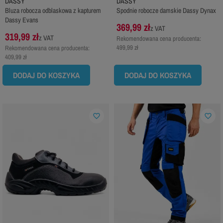
DASSY
DASSY
Bluza robocza odblaskowa z kapturem
Spodnie robocze damskie Dassy Dynax
Dassy Evans
369,99 zł
z VAT
319,99 zł
z VAT
Rekomendowana cena producenta:
499,99 zł
Rekomendowana cena producenta:
409,99 zł
DODAJ DO KOSZYKA
DODAJ DO KOSZYKA
favorite_border
favorite_border