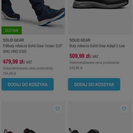
ZESTAW
SOLID GEAR
SOLID GEAR
Półbuty robocze Solid Gear Ocean S1P
Buty robocze Solid Gear Adapt 2 Low
SRC HRO ESD
509,99 zł
z VAT
479,99 zł
z VAT
Rekomendowana cena producenta:
549,99 zł
Rekomendowana cena producenta:
784,99 zł
DODAJ DO KOSZYKA
DODAJ DO KOSZYKA
favorite_border
favorite_border