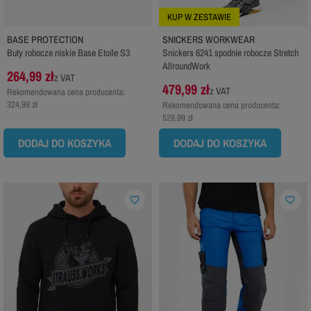
KUP W ZESTAWIE
BASE PROTECTION
SNICKERS WORKWEAR
Buty robocze niskie Base Etoile S3
Snickers 6241 spodnie robocze Stretch
AllroundWork
264,99 zł
z VAT
479,99 zł
z VAT
Rekomendowana cena producenta:
324,99 zł
Rekomendowana cena producenta:
529,99 zł
DODAJ DO KOSZYKA
DODAJ DO KOSZYKA
favorite_border
favorite_border