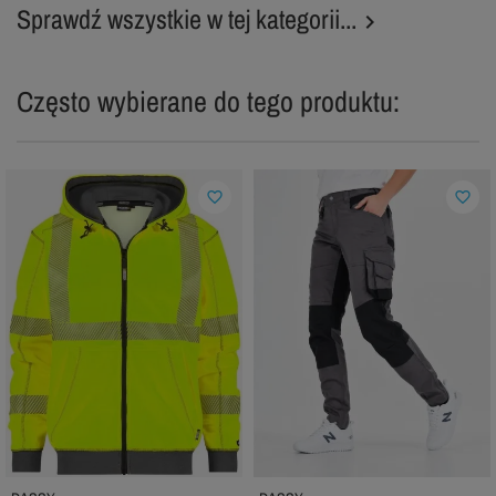
Sprawdź wszystkie w tej kategorii...

Często wybierane do tego produktu:
favorite_border
favorite_border