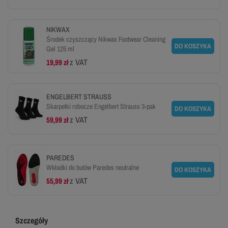
NIKWAX
Środek czyszczący Nikwax Footwear Cleaning
DO KOSZYKA
Gel 125 ml
z VAT
19,99 zł
ENGELBERT STRAUSS
Skarpetki robocze Engelbert Strauss 3-pak
DO KOSZYKA
z VAT
59,99 zł
PAREDES
Wkładki do butów Paredes neutralne
DO KOSZYKA
z VAT
55,99 zł
Szczegóły