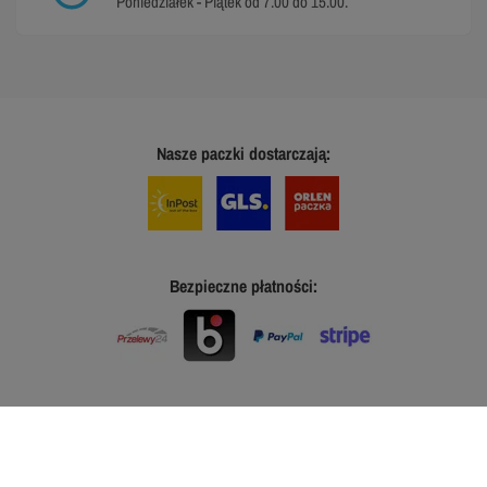
Poniedziałek - Piątek od 7.00 do 15.00.
Nasze paczki dostarczają:
Bezpieczne płatności: