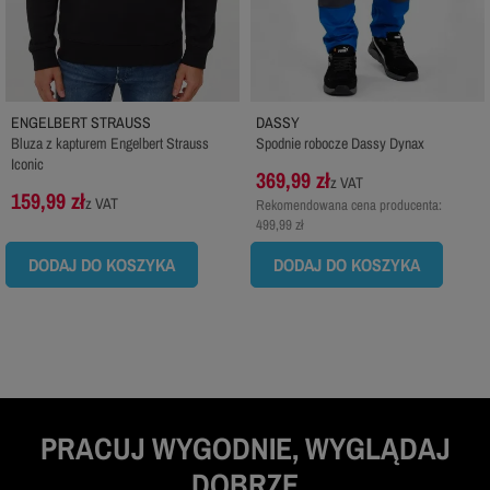
ENGELBERT STRAUSS
DASSY
Bluza z kapturem Engelbert Strauss
Spodnie robocze Dassy Dynax
Iconic
369,99 zł
z VAT
159,99 zł
z VAT
Rekomendowana cena producenta:
499,99 zł
DODAJ DO KOSZYKA
DODAJ DO KOSZYKA
PRACUJ WYGODNIE, WYGLĄDAJ
DOBRZE