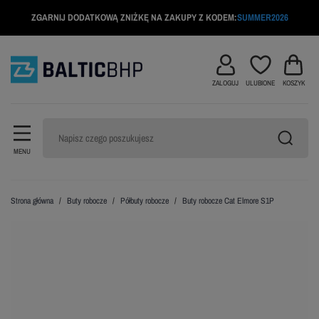
ZGARNIJ DODATKOWĄ ZNIŻKĘ NA ZAKUPY Z KODEM:
SUMMER2026
ZALOGUJ
ULUBIONE
KOSZYK
MENU
Strona główna
Buty robocze
Półbuty robocze
Buty robocze Cat Elmore S1P