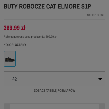
BUTY ROBOCZE CAT ELMORE S1P
NAPISZ OPINIĘ
369,99 zł
Rekomendowana cena producenta:
399,99 zł
KOLOR:
CZARNY
Czarny
42
ZOBACZ TABELĘ ROZMIARÓW
40
41
42
43
44
45