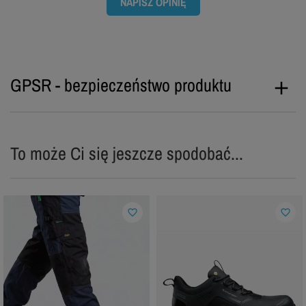
NAPISZ OPINIĘ
GPSR - bezpieczeństwo produktu
To może Ci się jeszcze spodobać...
favorite_border
favorite_border