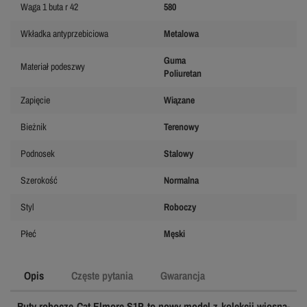
Waga 1 buta r 42
580
Wkładka antyprzebiciowa
Metalowa
Guma
Materiał podeszwy
Poliuretan
Zapięcie
Wiązane
Bieżnik
Terenowy
Podnosek
Stalowy
Szerokość
Normalna
Styl
Roboczy
Płeć
Męski
Opis
Częste pytania
Gwarancja
Buty robocze Cat Elmore S1P to nowy model z kolekcji wiosna-