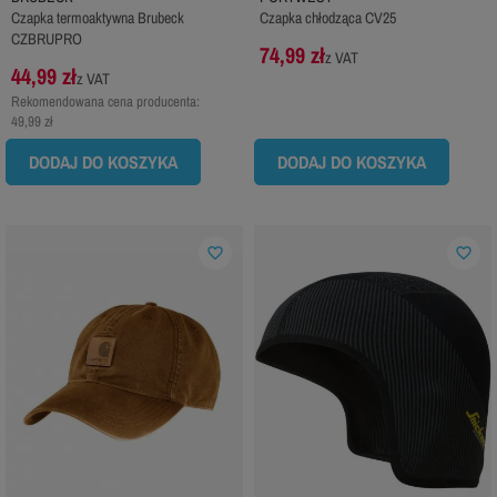
Czapka termoaktywna Brubeck
Czapka chłodząca CV25
CZBRUPRO
74,99 zł
z VAT
44,99 zł
z VAT
Rekomendowana cena producenta:
49,99 zł
DODAJ DO KOSZYKA
DODAJ DO KOSZYKA
favorite_border
favorite_border