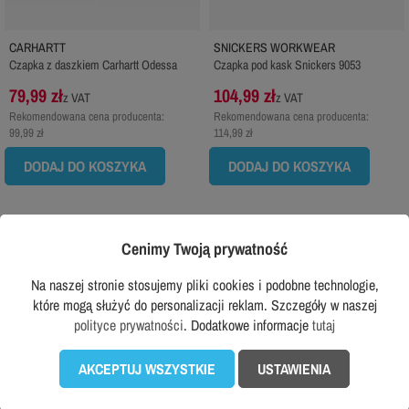
CARHARTT
SNICKERS WORKWEAR
Czapka z daszkiem Carhartt Odessa
Czapka pod kask Snickers 9053
79,99 zł
104,99 zł
z VAT
z VAT
Rekomendowana cena producenta:
Rekomendowana cena producenta:
99,99 zł
114,99 zł
DODAJ DO KOSZYKA
DODAJ DO KOSZYKA
favorite_border
favorite_border
Cenimy Twoją prywatność
Na naszej stronie stosujemy pliki cookies i podobne technologie,
które mogą służyć do personalizacji reklam. Szczegóły w naszej
polityce prywatności
. Dodatkowe informacje
tutaj
AKCEPTUJ WSZYSTKIE
USTAWIENIA