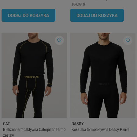
104,99 zł
DODAJ DO KOSZYKA
DODAJ DO KOSZYKA
favorite_border
favorite_border
CAT
DASSY
Bielizna termoaktywna Caterpillar Termo
Koszulka termoaktywna Dassy Pierre
zestaw