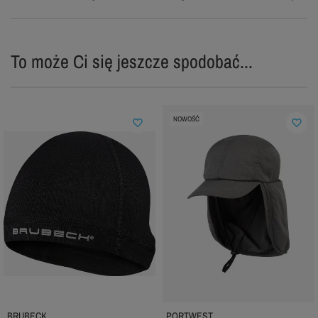
To może Ci się jeszcze spodobać...
NOWOŚĆ
favorite_border
favorite_border
BRUBECK
PORTWEST