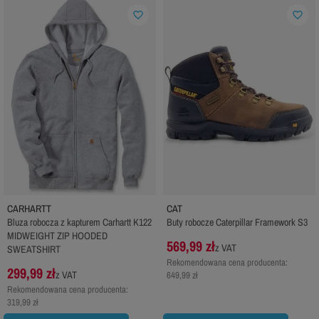
favorite_border
favorite_border
CARHARTT
CAT
Bluza robocza z kapturem Carhartt K122
Buty robocze Caterpillar Framework S3
MIDWEIGHT ZIP HOODED
569,99 zł
z VAT
SWEATSHIRT
Rekomendowana cena producenta:
299,99 zł
z VAT
649,99 zł
Rekomendowana cena producenta:
319,99 zł