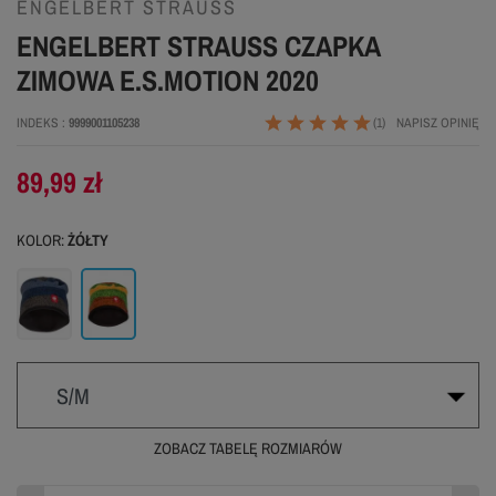
ENGELBERT STRAUSS
ENGELBERT STRAUSS CZAPKA
ZIMOWA E.S.MOTION 2020
INDEKS
9999001105238
(1)
NAPISZ OPINIĘ
89,99 zł
KOLOR:
ŻÓŁTY
Niebieski
Żółty
S/M
ZOBACZ TABELĘ ROZMIARÓW
S/M
L/XL