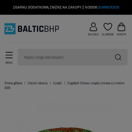
ZGARNIJ DODATKOWĄ ZNIŻKĘ NA ZAKUPY Z KODEM:
SUMMER2026
ZALOGUJ
ULUBIONE
KOSZYK
MENU
Strona główna
Odzież robocza
Czapki
Engelbert Strauss czapka zimowa e.s.motion
2020