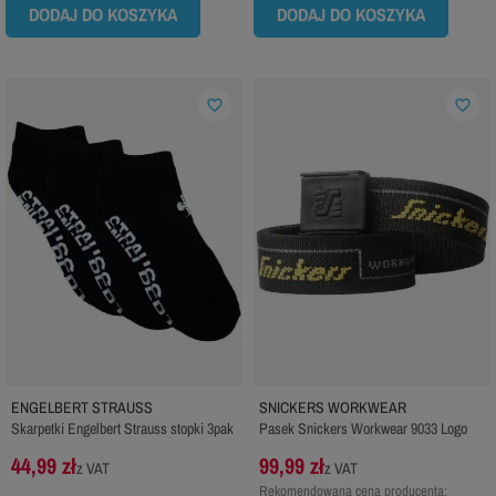
DODAJ DO KOSZYKA
DODAJ DO KOSZYKA
favorite_border
favorite_border
ENGELBERT STRAUSS
SNICKERS WORKWEAR
Skarpetki Engelbert Strauss stopki 3pak
Pasek Snickers Workwear 9033 Logo
44,99 zł
99,99 zł
z VAT
z VAT
Rekomendowana cena producenta: