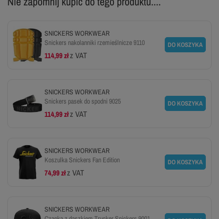
Nie zapomnij kupić do tego produktu....
152 (52 LONG)
154 (54 LONG)
156 (56 LONG)
SNICKERS WORKWEAR
Snickers nakolanniki rzemieślnicze 9110
DO KOSZYKA
158 (58 LONG)
160 (60 LONG)
z VAT
114,99 zł
ZOBACZ TABELĘ ROZMIARÓW
SNICKERS WORKWEAR
Snickers pasek do spodni 9025
DO KOSZYKA
z VAT
114,99 zł
SNICKERS WORKWEAR
Koszulka Snickers Fan Edition
DO KOSZYKA
z VAT
74,99 zł
SNICKERS WORKWEAR
Czapka z daszkiem Trucker Snickers 9001