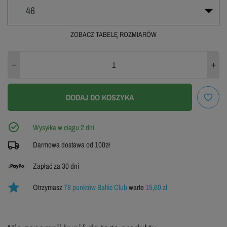
46
ZOBACZ TABELĘ ROZMIARÓW
44
46
48
50
52
54
56
58
60
DODAJ DO KOSZYKA
88 (44 SHORT)
92 (46 SHORT)
96 (48 SHORT)
Wysyłka w ciągu 2 dni
Darmowa dostawa od 100zł
100 (50 SHORT)
104 (52 SHORT)
108 (54 SHORT)
Zapłać za 30 dni
112 (56 SHORT)
Otrzymasz
78 punktów Baltic Club
warte
15,60 zł
116 (58 SHORT)
120 (60 SHORT)
WYPRZEDANE
146 (46 LONG)
148 (48 LONG)
150 (50 LONG)