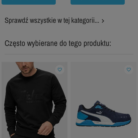
Sprawdź wszystkie w tej kategorii...

Często wybierane do tego produktu:
favorite_border
favorite_border