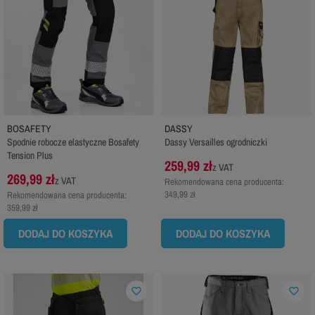
BOSAFETY
DASSY
Spodnie robocze elastyczne Bosafety
Dassy Versailles ogrodniczki
Tension Plus
259,99 zł
z VAT
269,99 zł
z VAT
Rekomendowana cena producenta:
349,99 zł
Rekomendowana cena producenta:
359,99 zł
DODAJ DO KOSZYKA
DODAJ DO KOSZYKA
favorite_border
favorite_border