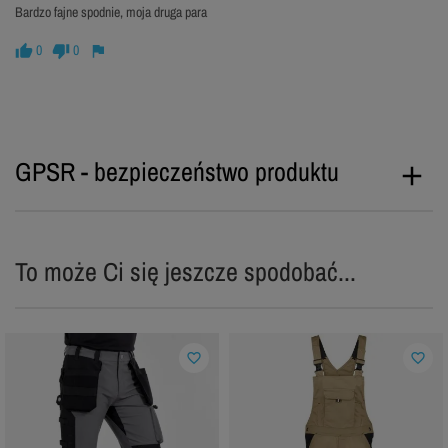
Bardzo fajne spodnie, moja druga para
0
0
GPSR - bezpieczeństwo produktu
To może Ci się jeszcze spodobać...
favorite_border
favorite_border