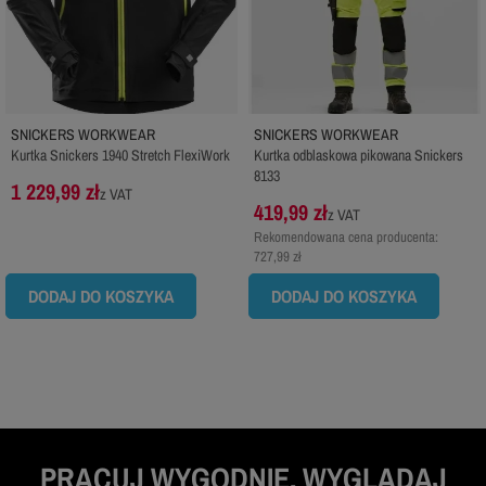
SNICKERS WORKWEAR
SNICKERS WORKWEAR
Kurtka Snickers 1940 Stretch FlexiWork
Kurtka odblaskowa pikowana Snickers
8133
1 229,99 zł
z VAT
419,99 zł
z VAT
Rekomendowana cena producenta:
727,99 zł
DODAJ DO KOSZYKA
DODAJ DO KOSZYKA
PRACUJ WYGODNIE, WYGLĄDAJ