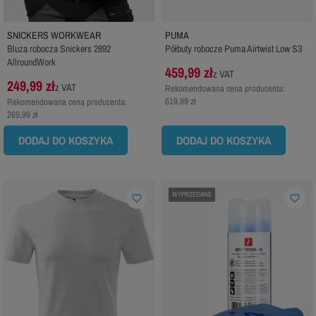
SNICKERS WORKWEAR
PUMA
Bluza robocza Snickers 2892
Półbuty robocze Puma Airtwist Low S3
AllroundWork
459,99 zł
z VAT
249,99 zł
z VAT
Rekomendowana cena producenta:
619,99 zł
Rekomendowana cena producenta:
269,99 zł
DODAJ DO KOSZYKA
DODAJ DO KOSZYKA
WYPRZEDANE
favorite_border
favorite_border