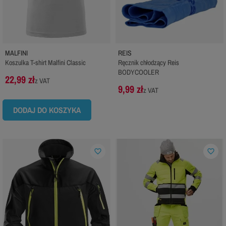
MALFINI
REIS
Koszulka T-shirt Malfini Classic
Ręcznik chłodzący Reis
BODYCOOLER
22,99 zł
z VAT
9,99 zł
z VAT
DODAJ DO KOSZYKA
favorite_border
favorite_border