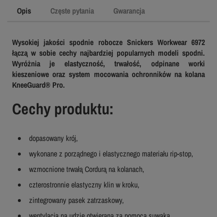
Opis
Częste pytania
Gwarancja
Wysokiej jakości spodnie robocze Snickers Workwear 6972
łączą w sobie cechy najbardziej popularnych modeli spodni.
Wyróżnia je elastyczność, trwałość, odpinane worki
kieszeniowe oraz system mocowania ochronników na kolana
KneeGuard® Pro.
Cechy produktu:
dopasowany krój,
wykonane z porządnego i elastycznego materiału rip-stop,
wzmocnione trwałą Cordurą na kolanach,
czterostronnie elastyczny klin w kroku,
zintegrowany pasek zatrzaskowy,
wentylacja na udzie otwierana za pomocą suwaka,