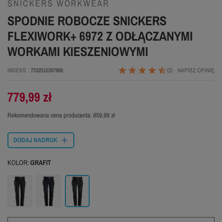
SNICKERS WORKWEAR
SPODNIE ROBOCZE SNICKERS
FLEXIWORK+ 6972 Z ODŁĄCZANYMI
WORKAMI KIESZENIOWYMI
INDEKS
7332515397966
(2)
NAPISZ OPINIĘ
779,99 zł
Rekomendowana cena producenta:
859,99 zł
DODAJ NADRUK
KOLOR:
GRAFIT
Czarny
Granatowy
Grafit