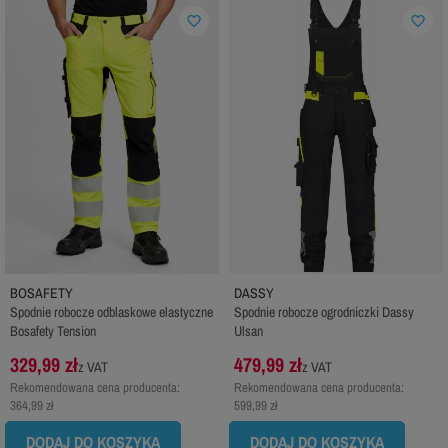
favorite_border
favorite_border
BOSAFETY
DASSY
Spodnie robocze odblaskowe elastyczne
Spodnie robocze ogrodniczki Dassy
Bosafety Tension
Ulsan
329,99 zł
479,99 zł
z VAT
z VAT
Rekomendowana cena producenta:
Rekomendowana cena producenta:
364,99 zł
599,99 zł
DODAJ DO KOSZYKA
DODAJ DO KOSZYKA