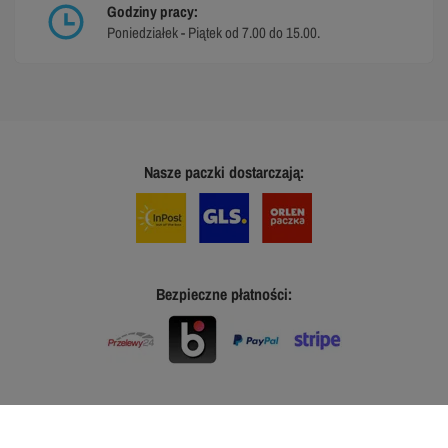
Godziny pracy:
Poniedziałek - Piątek od 7.00 do 15.00.
Nasze paczki dostarczają:
Bezpieczne płatności: