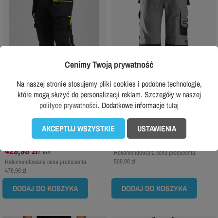
Cenimy Twoją prywatność
Na naszej stronie stosujemy pliki cookies i podobne technologie,
które mogą służyć do personalizacji reklam. Szczegóły w naszej
polityce prywatności
. Dodatkowe informacje
tutaj
PORTWEST
SNICKERS WORKWEAR
Spodnie odblaskowe elastyczne
Snickers 3313 Ripstop spodnie robocze
AKCEPTUJ WSZYSTKIE
USTAWIENIA
Portwest DX445
279,99 zł
z VAT
429,99 zł
z VAT
Rekomendowana cena producenta:
509,99 zł
Rekomendowana cena producenta:
479,99 zł
DODAJ DO KOSZYKA
DODAJ DO KOSZYKA