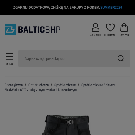
ZGARNIJ DODATKOWĄ ZNIŻKĘ NA ZAKUPY Z KODEM:
SUMMER2026
ZALOGUJ
ULUBIONE
KOSZYK
MENU
Strona główna
Odzież robocza
Spodnie robocze
Spodnie robocze Snickers
FlexiWork+ 6972 z odłączanymi workami kieszeniowymi