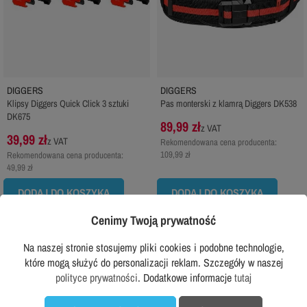
DIGGERS
DIGGERS
Klipsy Diggers Quick Click 3 sztuki
Pas monterski z klamrą Diggers DK538
DK675
89,99 zł
z VAT
39,99 zł
z VAT
Rekomendowana cena producenta:
109,99 zł
Rekomendowana cena producenta:
49,99 zł
DODAJ DO KOSZYKA
DODAJ DO KOSZYKA
Cenimy Twoją prywatność
Na naszej stronie stosujemy pliki cookies i podobne technologie,
favorite_border
favorite_border
które mogą służyć do personalizacji reklam. Szczegóły w naszej
polityce prywatności
. Dodatkowe informacje
tutaj