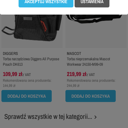
AKCEPTUJ WSZYSTKIE
USTAWIENIA
DIGGERS
MASCOT
Torba narzędziowa Diggers All Purpose
Torba nieprzemakalna Mascot
Pouch DK613
Workwear 24150-M99-09
109,99 zł
219,99 zł
z VAT
z VAT
Rekomendowana cena producenta:
Rekomendowana cena producenta:
144,99 zł
244,99 zł
DODAJ DO KOSZYKA
DODAJ DO KOSZYKA
Sprawdź wszystkie w tej kategorii...
