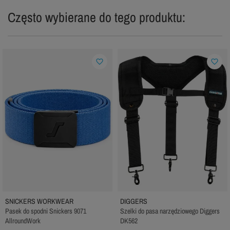
Często wybierane do tego produktu:
favorite_border
favorite_border
SNICKERS WORKWEAR
DIGGERS
Pasek do spodni Snickers 9071
Szelki do pasa narzędziowego Diggers
AllroundWork
DK562