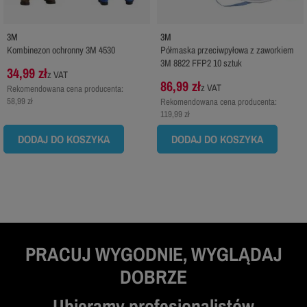
3M
3M
Kombinezon ochronny 3M 4530
Półmaska przeciwpyłowa z zaworkiem
3M 8822 FFP2 10 sztuk
34,99 zł
z VAT
86,99 zł
z VAT
Rekomendowana cena producenta:
58,99 zł
Rekomendowana cena producenta:
119,99 zł
DODAJ DO KOSZYKA
DODAJ DO KOSZYKA
PRACUJ WYGODNIE, WYGLĄDAJ
DOBRZE
Ubieramy profesjonalistów