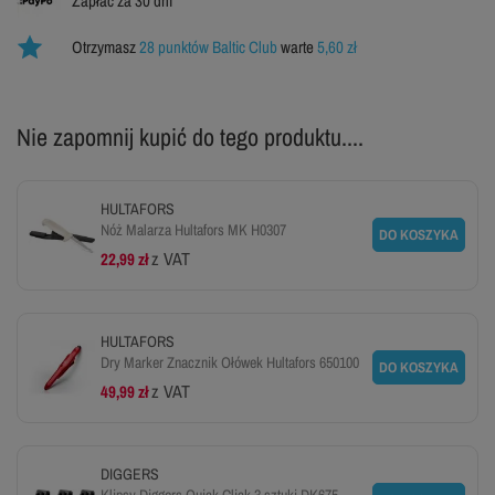
Zapłać za 30 dni
Otrzymasz
28 punktów Baltic Club
warte
5,60 zł
Nie zapomnij kupić do tego produktu....
HULTAFORS
Nóż Malarza Hultafors MK H0307
DO KOSZYKA
z VAT
22,99 zł
HULTAFORS
Dry Marker Znacznik Ołówek Hultafors 650100
DO KOSZYKA
z VAT
49,99 zł
DIGGERS