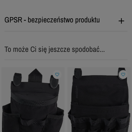
GPSR - bezpieczeństwo produktu
To może Ci się jeszcze spodobać...
favorite_border
favorite_border