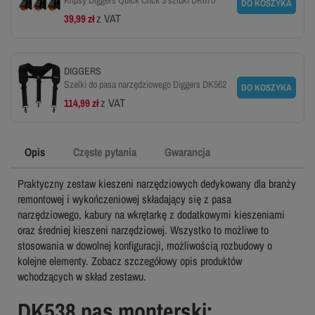
Klipsy Diggers Quick Click 3 sztuki DK675
DO KOSZYKA
z VAT
39,99 zł
DIGGERS
Szelki do pasa narzędziowego Diggers DK562
DO KOSZYKA
z VAT
114,99 zł
Opis
Częste pytania
Gwarancja
Praktyczny zestaw kieszeni narzędziowych dedykowany dla branży
remontowej i wykończeniowej składający się z pasa
narzędziowego, kabury na wkrętarkę z dodatkowymi kieszeniami
oraz średniej kieszeni narzędziowej. Wszystko to możliwe to
stosowania w dowolnej konfiguracji, możliwością rozbudowy o
kolejne elementy. Zobacz szczegółowy opis produktów
wchodzących w skład zestawu.
DK538 pas monterski: