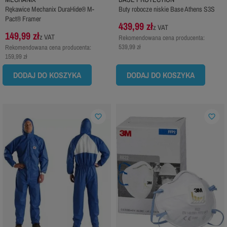
Rękawice Mechanix DuraHide® M-
Buty robocze niskie Base Athens S3S
Pact® Framer
439,99 zł
z VAT
149,99 zł
z VAT
Rekomendowana cena producenta:
539,99 zł
Rekomendowana cena producenta:
159,99 zł
DODAJ DO KOSZYKA
DODAJ DO KOSZYKA
favorite_border
favorite_border