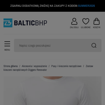
ZGARNIJ DODATKOWĄ ZNIŻKĘ NA ZAKUPY Z KODEM:
SUMMER2026
ZALOGUJ
ULUBIONE
KOSZYK
MENU
Strona główna
Akcesoria i wyposażenie
Pasy i kieszenie narzędziowe
Zestaw
kieszeni narzędziowych Diggers Renovator