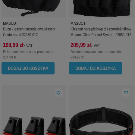
MASCOT
MASCOT
Duża kieszeń narzędziowa Mascot
Kieszeń narzędziowa dla rzemieślników
Customized 22250-012
Mascot Click Pocket System 22050-012
199,99 zł
209,99 zł
z VAT
z VAT
Rekomendowana cena producenta:
Rekomendowana cena producenta:
234,99 zł
234,99 zł
DODAJ DO KOSZYKA
DODAJ DO KOSZYKA
favorite_border
favorite_border