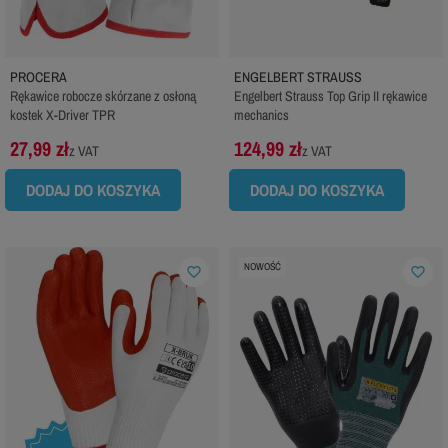
PROCERA
ENGELBERT STRAUSS
Rękawice robocze skórzane z osłoną
Engelbert Strauss Top Grip II rękawice
kostek X-Driver TPR
mechanics
27,99 zł
124,99 zł
z VAT
z VAT
DODAJ DO KOSZYKA
DODAJ DO KOSZYKA
NOWOŚĆ
favorite_border
favorite_border