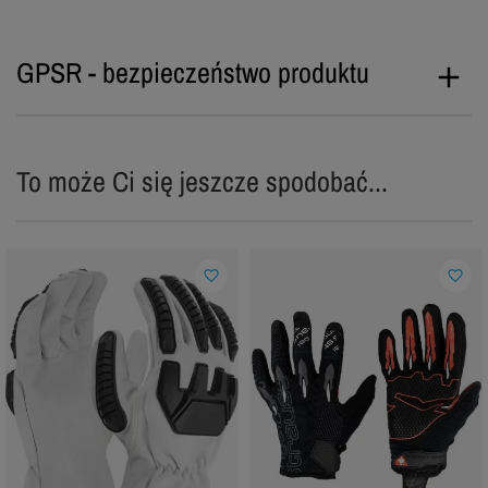
GPSR - bezpieczeństwo produktu
To może Ci się jeszcze spodobać...
favorite_border
favorite_border