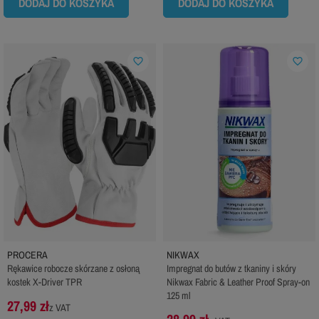
DODAJ DO KOSZYKA
DODAJ DO KOSZYKA
favorite_border
favorite_border
PROCERA
NIKWAX
Rękawice robocze skórzane z osłoną
Impregnat do butów z tkaniny i skóry
kostek X-Driver TPR
Nikwax Fabric & Leather Proof Spray-on
125 ml
27,99 zł
z VAT