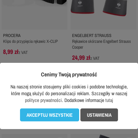
PROCERA
ENGELBERT STRAUSS
Klips do przypięcia rękawic X-CLIP
Rękawice skórzane Engelbert Strauss
Cooper
8,99 zł
z VAT
24,99 zł
z VAT
DODAJ DO KOSZYKA
DODAJ DO KOSZYKA
Cenimy Twoją prywatność
Na naszej stronie stosujemy pliki cookies i podobne technologie,
Sprawdź wszystkie w tej kategorii...

które mogą służyć do personalizacji reklam. Szczegóły w naszej
polityce prywatności
. Dodatkowe informacje
tutaj
Często wybierane do tego produktu:
AKCEPTUJ WSZYSTKIE
USTAWIENIA