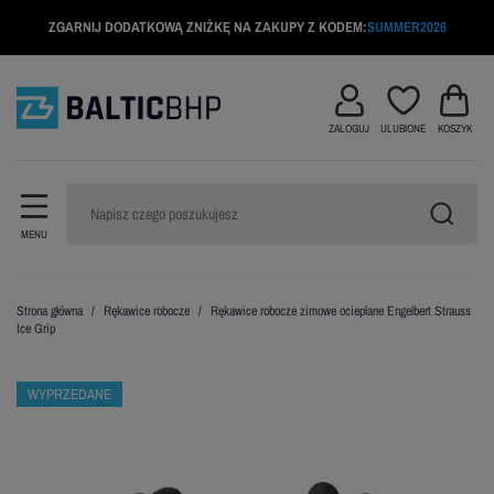
ZGARNIJ DODATKOWĄ ZNIŻKĘ NA ZAKUPY Z KODEM:
SUMMER2026
ZALOGUJ
ULUBIONE
KOSZYK
MENU
Strona główna
Rękawice robocze
Rękawice robocze zimowe ocieplane Engelbert Strauss
Ice Grip
WYPRZEDANE