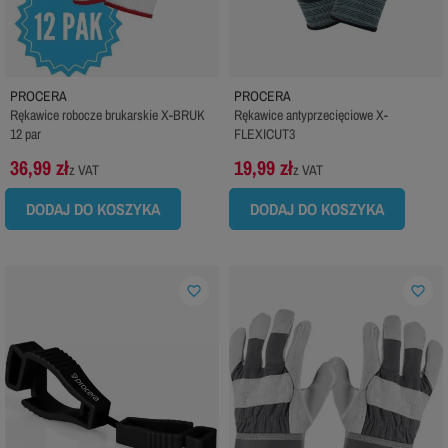
PROCERA
PROCERA
Rękawice robocze brukarskie X-BRUK
Rękawice antyprzecięciowe X-
12 par
FLEXICUT3
36,99 zł
19,99 zł
z VAT
z VAT
DODAJ DO KOSZYKA
DODAJ DO KOSZYKA
favorite_border
favorite_border