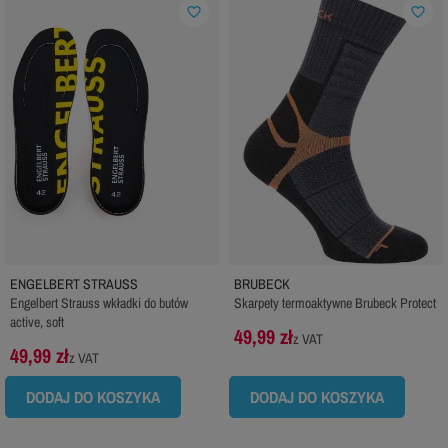
favorite_border
favorite_border
ENGELBERT STRAUSS
BRUBECK
Engelbert Strauss wkładki do butów
Skarpety termoaktywne Brubeck Protect
active, soft
49,99 zł
z VAT
49,99 zł
z VAT
DODAJ DO KOSZYKA
DODAJ DO KOSZYKA