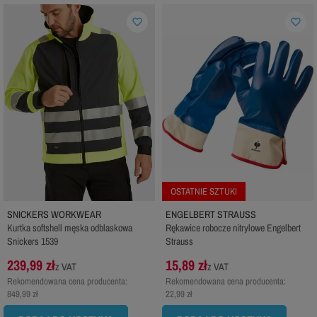
favorite_border
favorite_border
OSTATNIE SZTUKI
SNICKERS WORKWEAR
ENGELBERT STRAUSS
Kurtka softshell męska odblaskowa
Rękawice robocze nitrylowe Engelbert
Snickers 1539
Strauss
239,99 zł
15,89 zł
z VAT
z VAT
Rekomendowana cena producenta:
Rekomendowana cena producenta:
849,99 zł
22,99 zł