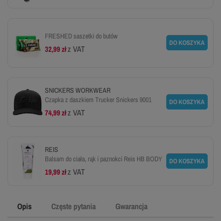
FRESHED saszetki do butów
DO KOSZYKA
z VAT
32,99 zł
SNICKERS WORKWEAR
Czapka z daszkiem Trucker Snickers 9001
DO KOSZYKA
z VAT
74,99 zł
REIS
Balsam do ciała, rąk i paznokci Reis HB BODY
DO KOSZYKA
z VAT
19,99 zł
Opis
Częste pytania
Gwarancja