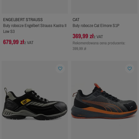
ENGELBERT STRAUSS
CAT
Buty robocze Engelbert Strauss Kastra II
Buty robocze Cat Elmore S1P
Low S3
369,99 zł
z VAT
679,99 zł
z VAT
Rekomendowana cena producenta:
399,99 zł
favorite_border
favorite_border