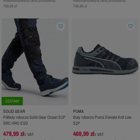
Rekomendowana cena producenta:
Rekomendowana cena producenta:
799,99 zł
749,99 zł
favorite_border
favorite_border
ZESTAW
SOLID GEAR
PUMA
Półbuty robocze Solid Gear Ocean S1P
Buty robocze Puma Elevate Knit Low
SRC HRO ESD
S1P
479,99 zł
469,99 zł
z VAT
z VAT