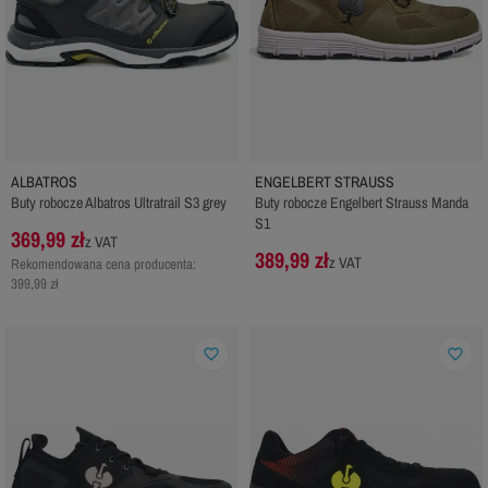
ALBATROS
ENGELBERT STRAUSS
Buty robocze Albatros Ultratrail S3 grey
Buty robocze Engelbert Strauss Manda
S1
369,99 zł
z VAT
389,99 zł
z VAT
Rekomendowana cena producenta:
399,99 zł
favorite_border
favorite_border