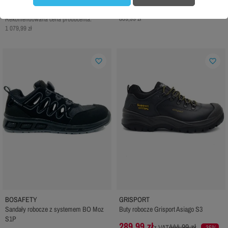
399,99 zł
z VAT
Rekomendowana cena producenta:
809,99 zł
Rekomendowana cena producenta:
1 079,99 zł
favorite_border
favorite_border
BOSAFETY
GRISPORT
Sandały robocze z systemem BO Moz
Buty robocze Grisport Asiago S3
S1P
289,99 zł
444,99 zł
z VAT
-35%