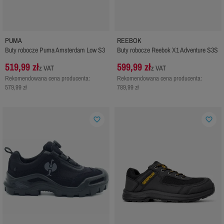
PUMA
REEBOK
Buty robocze Puma Amsterdam Low S3
Buty robocze Reebok X1 Adventure S3S
519,99 zł
599,99 zł
z VAT
z VAT
Rekomendowana cena producenta:
Rekomendowana cena producenta:
579,99 zł
789,99 zł
favorite_border
favorite_border