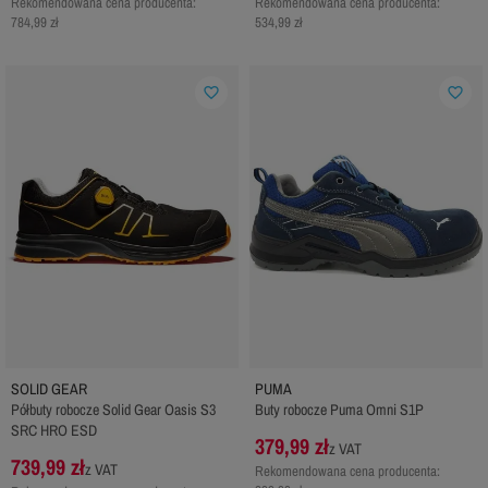
Rekomendowana cena producenta:
Rekomendowana cena producenta:
784,99 zł
534,99 zł
favorite_border
favorite_border
SOLID GEAR
PUMA
Półbuty robocze Solid Gear Oasis S3
Buty robocze Puma Omni S1P
SRC HRO ESD
379,99 zł
z VAT
739,99 zł
z VAT
Rekomendowana cena producenta: