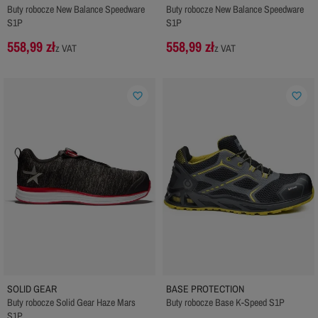
Buty robocze New Balance Speedware
Buty robocze New Balance Speedware
S1P
S1P
558,99 zł
558,99 zł
z VAT
z VAT
favorite_border
favorite_border
SOLID GEAR
BASE PROTECTION
Buty robocze Solid Gear Haze Mars
Buty robocze Base K-Speed S1P
S1P