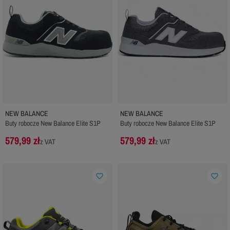
NEW BALANCE
NEW BALANCE
Buty robocze New Balance Elite S1P
Buty robocze New Balance Elite S1P
579,99 zł
579,99 zł
z VAT
z VAT
favorite_border
favorite_border