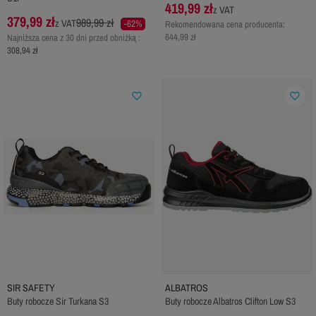
419,99 zł
z VAT
379,99 zł
989,99 zł
z VAT
-62%
Rekomendowana cena producenta:
644,99 zł
Najniższa cena z 30 dni przed obniżką :
308,94 zł
favorite_border
favorite_border
SIR SAFETY
ALBATROS
Buty robocze Sir Turkana S3
Buty robocze Albatros Clifton Low S3