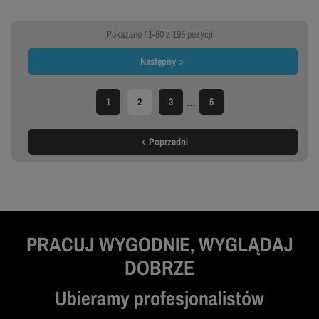
Pokazano 41-80 z 195 pozycji
Następny

…
1
2
3
5
Poprzedni

PRACUJ WYGODNIE, WYGLĄDAJ
DOBRZE
Ubieramy profesjonalistów