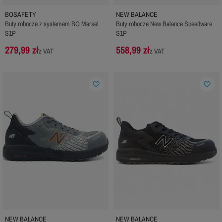
BOSAFETY
NEW BALANCE
Buty robocze z systemem BO Marsel
Buty robocze New Balance Speedware
S1P
S1P
279,99 zł
558,99 zł
z VAT
z VAT
favorite_border
favorite_border
NEW BALANCE
NEW BALANCE