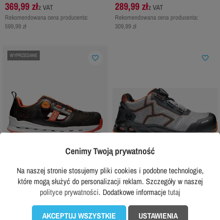
369,99 zł
289,99 zł
z VAT
z VAT
Rekomendowana cena producenta:
Rekomendowana cena producenta:
599,99 zł
309,99 zł
WYPRZEDANE
favorite_border
favorite_border
Cenimy Twoją prywatność
Na naszej stronie stosujemy pliki cookies i podobne technologie,
OSTATNIE SZTUKI
które mogą służyć do personalizacji reklam. Szczegóły w naszej
polityce prywatności
. Dodatkowe informacje
tutaj
SOLID GEAR
BASE PROTECTION
Półbuty robocze Solid Gear Tempest
Półbuty robocze BASE K-JUMP S1P
S1P SRC
AKCEPTUJ WSZYSTKIE
USTAWIENIA
599,99 zł
z VAT