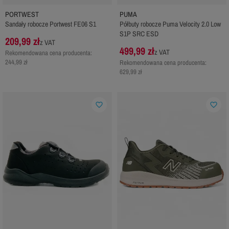
PORTWEST
PUMA
Sandały robocze Portwest FE06 S1
Półbuty robocze Puma Velocity 2.0 Low
S1P SRC ESD
209,99 zł
z VAT
499,99 zł
z VAT
Rekomendowana cena producenta:
244,99 zł
Rekomendowana cena producenta:
629,99 zł
favorite_border
favorite_border