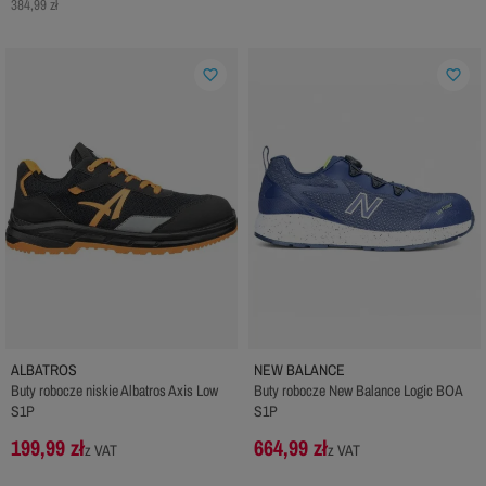
384,99 zł
favorite_border
favorite_border
ALBATROS
NEW BALANCE
Buty robocze niskie Albatros Axis Low
Buty robocze New Balance Logic BOA
S1P
S1P
199,99 zł
664,99 zł
z VAT
z VAT