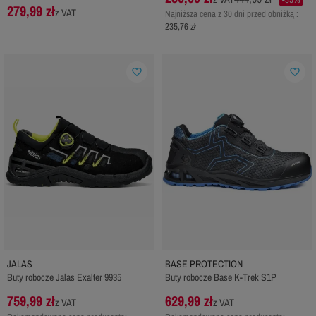
279,99 zł
z VAT
Najniższa cena z 30 dni przed obniżką :
235,76 zł
favorite_border
favorite_border
JALAS
BASE PROTECTION
Buty robocze Jalas Exalter 9935
Buty robocze Base K-Trek S1P
759,99 zł
629,99 zł
z VAT
z VAT