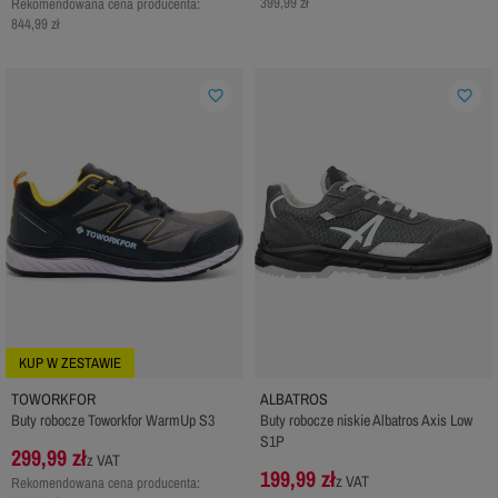
399,99 zł
Rekomendowana cena producenta:
844,99 zł
favorite_border
favorite_border
KUP W ZESTAWIE
TOWORKFOR
ALBATROS
Buty robocze Toworkfor WarmUp S3
Buty robocze niskie Albatros Axis Low
S1P
299,99 zł
z VAT
199,99 zł
z VAT
Rekomendowana cena producenta: