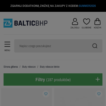
ZGARNIJ DODATKOWĄ ZNIŻKĘ NA ZAKUPY Z KODEM:
SUMMER2026
ZALOGUJ
ULUBIONE
KOSZYK
MENU
Strona główna
Buty robocze
Buty robocze letnie
Filtry
(197 produktów)
favorite_border
favorite_border