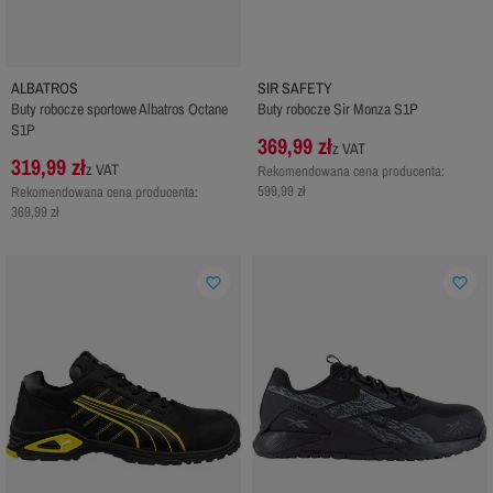
ALBATROS
SIR SAFETY
Buty robocze sportowe Albatros Octane
Buty robocze Sir Monza S1P
S1P
369,99 zł
z VAT
319,99 zł
z VAT
Rekomendowana cena producenta:
599,99 zł
Rekomendowana cena producenta:
369,99 zł
favorite_border
favorite_border